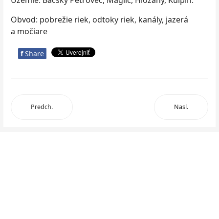
Územie: Báčsky Petrovec, Maglić, Hložany, Kulpín.
Obvod: pobrežie riek, odtoky riek, kanály, jazerá
a močiare
f
Share
Predch.
Nasl.