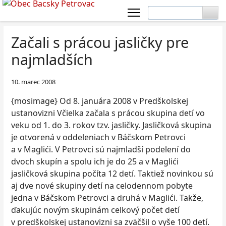
Začali s prácou jasličky pre
najmladších
10. marec 2008
{mosimage} Od 8. januára 2008 v Predškolskej
ustanovizni Včielka začala s prácou skupina detí vo
veku od 1. do 3. rokov tzv. jasličky. Jasličková skupina
je otvorená v oddeleniach v Báčskom Petrovci
a v Maglići. V Petrovci sú najmladší podelení do
dvoch skupín a spolu ich je do 25 a v Maglići
jasličková skupina počíta 12 detí. Taktiež novinkou sú
aj dve nové skupiny detí na celodennom pobyte
jedna v Báčskom Petrovci a druhá v Maglići. Takže,
ďakujúc novým skupinám celkový počet detí
v predškolskej ustanovizni sa zväčšil o vyše 100 detí.