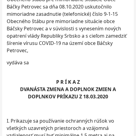
Báčky Petrovec sa dňa 08.10.2020 uskutočnilo
mimoriadne zasadnutie (telefonické) číslo 9-1-15
Obecného štábu pre mimoriadne situácie obce
Báčsky Petrovec a v súvislosti s vynesením nových
opatrení vlády Republiky Srbsko a s cieľom zamedziť
šírenie vírusu COVID-19 na území obce Báčsky
Petrovec,
vydáva sa
P R Í K A Z
DVANÁSTA ZMENA A DOPLNOK ZMIEN A
DOPLNKOV PRÍKAZU Z 18.03.2020
I. Prikazuje sa používanie ochranných rúšok vo
všetkých uzavretých priestoroch a vzájomná
vzdialenosť musí byť minimálne 1,5 metra aj na