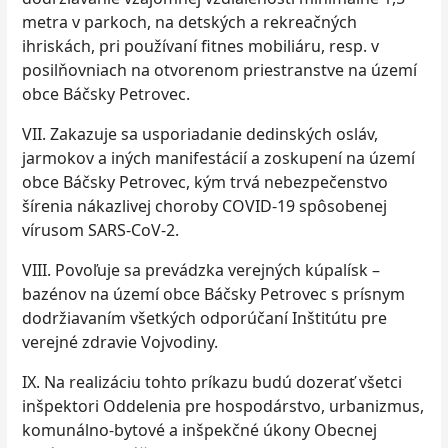
metra v parkoch, na detských a rekreačných
ihriskách, pri používaní fitnes mobiliáru, resp. v
posilňovniach na otvorenom priestranstve na území
obce Báčsky Petrovec.
VII. Zakazuje sa usporiadanie dedinských osláv,
jarmokov a iných manifestácií a zoskupení na území
obce Báčsky Petrovec, kým trvá nebezpečenstvo
šírenia nákazlivej choroby COVID-19 spôsobenej
vírusom SARS-CoV-2.
VIII. Povoľuje sa prevádzka verejných kúpalísk –
bazénov na území obce Báčsky Petrovec s prísnym
dodržiavaním všetkých odporúčaní Inštitútu pre
verejné zdravie Vojvodiny.
IX. Na realizáciu tohto príkazu budú dozerať všetci
inšpektori Oddelenia pre hospodárstvo, urbanizmus,
komunálno-bytové a inšpekčné úkony Obecnej