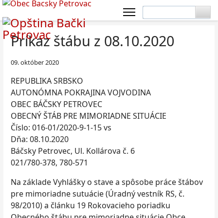
Príkaz štábu z 08.10.2020
09. október 2020
REPUBLIKA SRBSKO
AUTONÓMNA POKRAJINA VOJVODINA
OBEC BÁČSKY PETROVEC
OBECNÝ ŠTÁB PRE MIMORIADNE SITUÁCIE
Číslo: 016-01/2020-9-1-15 vs
Dňa: 08.10.2020
Báčsky Petrovec, Ul. Kollárova č. 6
021/780-378, 780-571
Na základe Vyhlášky o stave a spôsobe práce štábov
pre mimoriadne sutuácie (Úradný vestník RS, č.
98/2010) a článku 19 Rokovacieho poriadku
Obecného štábu pre mimoriadne situácie Obce