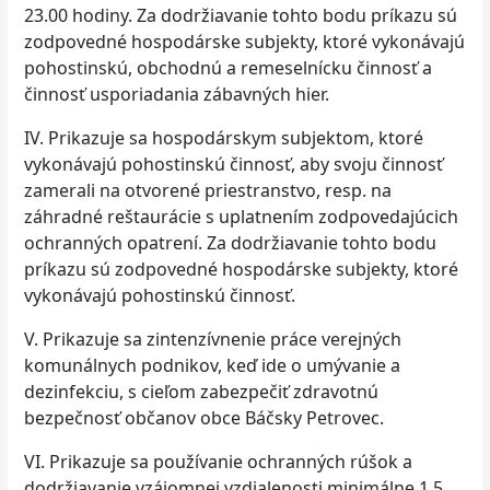
23.00 hodiny. Za dodržiavanie tohto bodu príkazu sú
zodpovedné hospodárske subjekty, ktoré vykonávajú
pohostinskú, obchodnú a remeselnícku činnosť a
činnosť usporiadania zábavných hier.
IV. Prikazuje sa hospodárskym subjektom, ktoré
vykonávajú pohostinskú činnosť, aby svoju činnosť
zamerali na otvorené priestranstvo, resp. na
záhradné reštaurácie s uplatnením zodpovedajúcich
ochranných opatrení. Za dodržiavanie tohto bodu
príkazu sú zodpovedné hospodárske subjekty, ktoré
vykonávajú pohostinskú činnosť.
V. Prikazuje sa zintenzívnenie práce verejných
komunálnych podnikov, keď ide o umývanie a
dezinfekciu, s cieľom zabezpečiť zdravotnú
bezpečnosť občanov obce Báčsky Petrovec.
VI. Prikazuje sa používanie ochranných rúšok a
dodržiavanie vzájomnej vzdialenosti minimálne 1,5