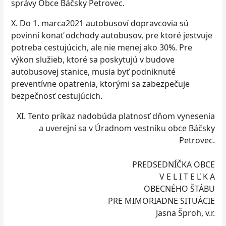
správy Obce Báčsky Petrovec.
X. Do 1. marca2021 autobusoví dopravcovia sú
povinní konať odchody autobusov, pre ktoré jestvuje
potreba cestujúcich, ale nie menej ako 30%. Pre
výkon služieb, ktoré sa poskytujú v budove
autobusovej stanice, musia byť podniknuté
preventívne opatrenia, ktorými sa zabezpečuje
bezpečnosť cestujúcich.
XI. Tento príkaz nadobúda platnosť dňom vynesenia
a uverejní sa v Úradnom vestníku obce Báčsky
Petrovec.
PREDSEDNÍČKA OBCE
V E L I T E Ľ K A
OBECNÉHO ŠTÁBU
PRE MIMORIADNE SITUÁCIE
Jasna Šproh, v.r.