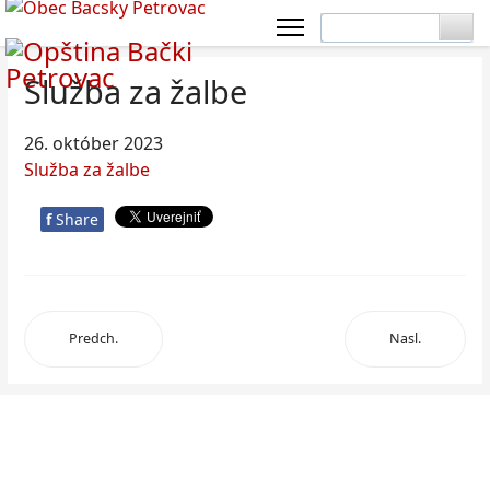
Služba za žalbe
26. október 2023
Služba za žalbe
f
Share
Predch.
Nasl.