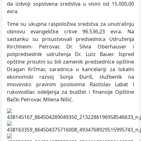
da izdvoji sopstvena sredstva u visini od 15.000,00
evra.
Time su ukupna raspoloživa sredstva za unutrašnju
obnovu evangeličke crkve 96.536,23 evra. Na
sastanku su prisustvovali predsednica Udruženja
Kirchheim- Petrovac Dr. Silvia Oberhauser i
potpredsednik udruženja Dr. Lutz Bauer. Ispred
opštine prisutni su bili zamenik predsednice opštine
Dragan Krčmar, saradnica u kancelariji za lokalni
ekonomski razvoj Sonja Đuriš, službenik na
imovinsko pravnim poslovima Rastislav Labat i
rukovodilac odeljenja za budžet i finansije Opštine
Bački Petrovac Milena Nišić.