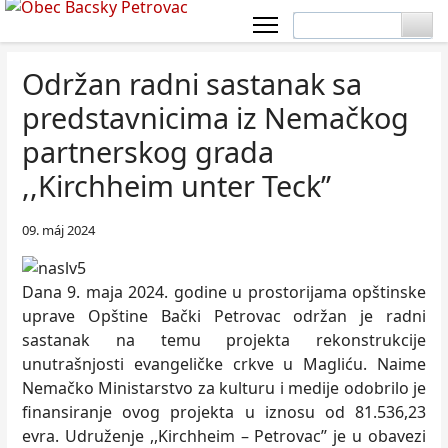
Održan radni sastanak sa
predstavnicima iz Nemačkog
partnerskog grada
,,Kirchheim unter Teck’’
09. máj 2024
Dana 9. maja 2024. godine u prostorijama opštinske
uprave Opštine Bački Petrovac održan je radni
sastanak na temu projekta rekonstrukcije
unutrašnjosti evangeličke crkve u Magliću. Naime
Nemačko Ministarstvo za kulturu i medije odobrilo je
finansiranje ovog projekta u iznosu od 81.536,23
evra. Udruženje ,,Kirchheim – Petrovac’’ je u obavezi