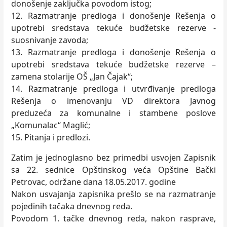
donošenje zaklјučka povodom istog;
12. Razmatranje predloga i donošenje Rešenja o
upotrebi sredstava tekuće budžetske rezerve -
suosnivanje zavoda;
13. Razmatranje predloga i donošenje Rešenja o
upotrebi sredstava tekuće budžetske rezerve –
zamena stolarije OŠ „Jan Čajak“;
14. Razmatranje predloga i utvrđivanje predloga
Rešenja o imenovanju VD direktora Javnog
preduzeća za komunalne i stambene poslove
„Komunalac“ Maglić;
15. Pitanja i predlozi.
Zatim je jednoglasno bez primedbi usvojen Zapisnik
sa 22. sednice Opštinskog veća Opštine Bački
Petrovac, održane dana 18.05.2017. godine
Nakon usvajanja zapisnika prešlo se na razmatranje
pojedinih tačaka dnevnog reda.
Povodom 1. tačke dnevnog reda, nakon rasprave,