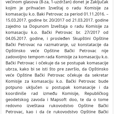
većinom glasova (8-za, 1-uzdržan) donet je Zaklјučak
kojim je prihvaćen Izveštaj o radu Komisije za
komasaciju k.o. Baki Petrovac za period 01.11.2016. –
15.03.2017. godine br. 20/2017 od 21.03.2017. godine
zajedno sa Dopunom Izveštaja o radu Komisije za
komasaciju k.o. Bački Petrovac br. 27/2017 od
04.05.2017. godine, i prosleđen Skupštini Opštine
Bački Petrovac na razmatranje, uz konstatacije da
Opštinsko veće Opštine Bački Petrovac nije
zadovolјno tempom rada Komisije za komasaciju k.o.
Bački Petrovac i očekuje da se postupak komasacije
ubrza, kako bi se isti što pre završio, da Opštinsko
veće Opštine Bački Petrovac očekuje da sekretar
Komisije za komasaciju k.o. Bački Petrovac bude
potpuno uklјučen u postupak komasacije i da
koordiniše rad između Komisije, Republičkog
geodetskog zavoda i Mapsoft doo, te da o tome
redovno izveštava rukovodstvo Opštine Bački
Petrovac, kao i da će rukovodstvo Opštine Bački