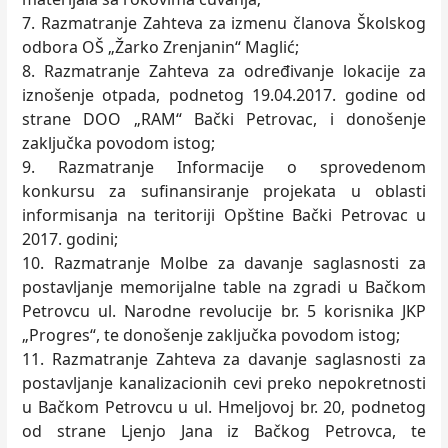
7. Razmatranje Zahteva za izmenu članova Školskog
odbora OŠ „Žarko Zrenjanin“ Maglić;
8. Razmatranje Zahteva za određivanje lokacije za
iznošenje otpada, podnetog 19.04.2017. godine od
strane DOO „RAM“ Bački Petrovac, i donošenje
zaklјučka povodom istog;
9. Razmatranje Informacije o sprovedenom
konkursu za sufinansiranje projekata u oblasti
informisanja na teritoriji Opštine Bački Petrovac u
2017. godini;
10. Razmatranje Molbe za davanje saglasnosti za
postavlјanje memorijalne table na zgradi u Bačkom
Petrovcu ul. Narodne revolucije br. 5 korisnika JKP
„Progres“, te donošenje zaklјučka povodom istog;
11. Razmatranje Zahteva za davanje saglasnosti za
postavlјanje kanalizacionih cevi preko nepokretnosti
u Bačkom Petrovcu u ul. Hmelјovoj br. 20, podnetog
od strane Ljenjo Jana iz Bačkog Petrovca, te