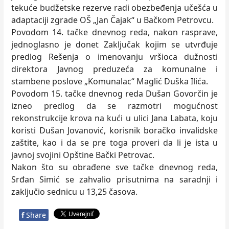
tekuće budžetske rezerve radi obezbeđenja učešća u
adaptaciji zgrade OŠ „Jan Čajak“ u Bačkom Petrovcu.
Povodom 14. tačke dnevnog reda, nakon rasprave,
jednoglasno je donet Zaklјučak kojim se utvrđuje
predlog Rešenja o imenovanju vršioca dužnosti
direktora Javnog preduzeća za komunalne i
stambene poslove „Komunalac“ Maglić Duška Ilića.
Povodom 15. tačke dnevnog reda Dušan Govorčin je
izneo predlog da se razmotri mogućnost
rekonstrukcije krova na kući u ulici Jana Labata, koju
koristi Dušan Jovanović, korisnik boračko invalidske
zaštite, kao i da se pre toga proveri da li je ista u
javnoj svojini Opštine Bački Petrovac.
Nakon što su obrađene sve tačke dnevnog reda,
Srđan Simić se zahvalio prisutnima na saradnji i
zaklјučio sednicu u 13,25 časova.
f
Share