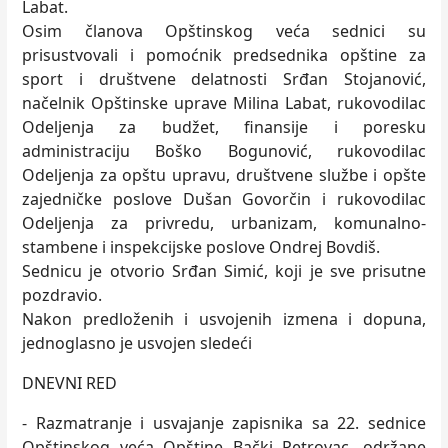
Labat.
Osim članova Opštinskog veća sednici su
prisustvovali i pomoćnik predsednika opštine za
sport i društvene delatnosti Srđan Stojanović,
načelnik Opštinske uprave Milina Labat, rukovodilac
Odelјenja za budžet, finansije i poresku
administraciju Boško Bogunović, rukovodilac
Odelјenja za opštu upravu, društvene službe i opšte
zajedničke poslove Dušan Govorčin i rukovodilac
Odelјenja za privredu, urbanizam, komunalno-
stambene i inspekcijske poslove Ondrej Bovdiš.
Sednicu je otvorio Srđan Simić, koji je sve prisutne
pozdravio.
Nakon predloženih i usvojenih izmena i dopuna,
jednoglasno je usvojen sledeći
DNEVNI RED
- Razmatranje i usvajanje zapisnika sa 22. sednice
Opštinskog veća Opštine Bački Petrovac, održane