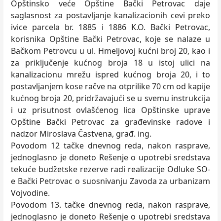
Opštinsko veće Opštine Bački Petrovac daje
saglasnost za postavlјanje kanalizacionih cevi preko
ivice parcela br. 1885 i 1886 K.O. Bački Petrovac,
korisnika Opštine Bački Petrovac, koje se nalaze u
Bačkom Petrovcu u ul. Hmelјovoj kućni broj 20, kao i
za priklјučenje kućnog broja 18 u istoj ulici na
kanalizacionu mrežu ispred kućnog broja 20, i to
postavlјanjem kose račve na otprilike 70 cm od kapije
kućnog broja 20, pridržavajući se u svemu instrukcija
i uz prisutnost ovlašćenog lica Opštinske uprave
Opštine Bački Petrovac za građevinske radove i
nadzor Miroslava Častvena, građ. ing.
Povodom 12 tačke dnevnog reda, nakon rasprave,
jednoglasno je doneto Rešenje o upotrebi sredstava
tekuće budžetske rezerve radi realizacije Odluke SO-
e Bački Petrovac o suosnivanju Zavoda za urbanizam
Vojvodine.
Povodom 13. tačke dnevnog reda, nakon rasprave,
jednoglasno je doneto Rešenje o upotrebi sredstava