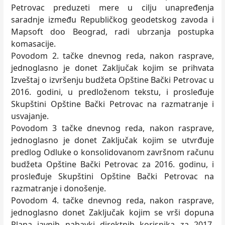
Petrovac preduzeti mere u cilјu unapređenja
saradnje između Republičkog geodetskog zavoda i
Mapsoft doo Beograd, radi ubrzanja postupka
komasacije.
Povodom 2. tačke dnevnog reda, nakon rasprave,
jednoglasno je donet Zaklјučak kojim se prihvata
Izveštaj o izvršenju budžeta Opštine Bački Petrovac u
2016. godini, u predloženom tekstu, i prosleđuje
Skupštini Opštine Bački Petrovac na razmatranje i
usvajanje.
Povodom 3 tačke dnevnog reda, nakon rasprave,
jednoglasno je donet Zaklјučak kojim se utvrđuje
predlog Odluke o konsolidovanom završnom računu
budžeta Opštine Bački Petrovac za 2016. godinu, i
prosleđuje Skupštini Opštine Bački Petrovac na
razmatranje i donošenje.
Povodom 4. tačke dnevnog reda, nakon rasprave,
jednoglasno donet Zaklјučak kojim se vrši dopuna
Plana javnih nabavki direktnih korisnika za 2017.