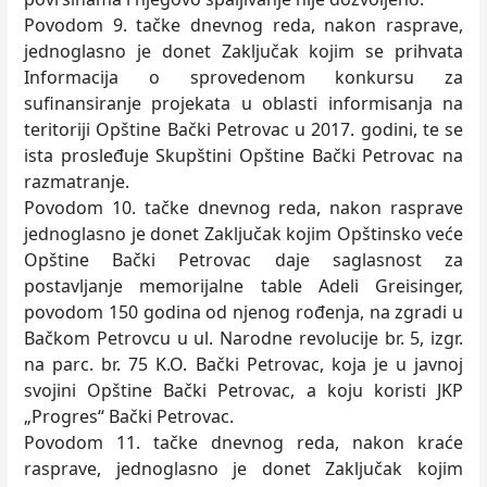
Povodom 9. tačke dnevnog reda, nakon rasprave,
jednoglasno je donet Zaklјučak kojim se prihvata
Informacija o sprovedenom konkursu za
sufinansiranje projekata u oblasti informisanja na
teritoriji Opštine Bački Petrovac u 2017. godini, te se
ista prosleđuje Skupštini Opštine Bački Petrovac na
razmatranje.
Povodom 10. tačke dnevnog reda, nakon rasprave
jednoglasno je donet Zaklјučak kojim Opštinsko veće
Opštine Bački Petrovac daje saglasnost za
postavlјanje memorijalne table Adeli Greisinger,
povodom 150 godina od njenog rođenja, na zgradi u
Bačkom Petrovcu u ul. Narodne revolucije br. 5, izgr.
na parc. br. 75 K.O. Bački Petrovac, koja je u javnoj
svojini Opštine Bački Petrovac, a koju koristi JKP
„Progres“ Bački Petrovac.
Povodom 11. tačke dnevnog reda, nakon kraće
rasprave, jednoglasno je donet Zaklјučak kojim