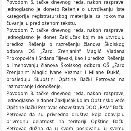
Povodom 6. tačke dnevnog reda, nakon rasprave,
jednoglasno je doneto Rešenje o utvrđivanju liste
kategorija registraturskog materijala sa rokovima
čuvanja, u predloženom tekstu.
Povodom 7. tačke dnevnog reda, nakon rasprave,
jednoglasno je donet Zaklјučak kojim se utvrđuju
predlozi Rešenja o razrešenju članova Školskog
odbora OŠ „Žaro Zrenjanin“ Maglić Vladana
Prokopovića i Srđana Ilijevski, kao i predlozi Rešenja
o imenovanju članova Školskog odbora OŠ „Žaro
Zrenjanin“ Maglić Ivane Vezmar i Milane Đukić, i
prosleđuju Skupštini Opštine Bački Petrovac na
razmatranje i donošenje.
Povodom 8. tačke dnevnog reda, nakon rasprave,
jednoglasno je donet Zaklјučak kojim Opštinsko veće
Opštine Bački Petrovac obaveštava DOO „RAM“ Bački
Petrovac da su privredna društva koja obavlјaju
privrednu delatnost na teritoriji Opštine Bački
Petrovac dužna da u svom poslovanju u svemu