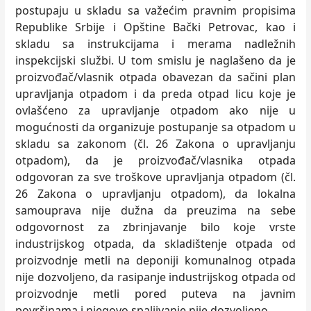
postupaju u skladu sa važećim pravnim propisima
Republike Srbije i Opštine Bački Petrovac, kao i
skladu sa instrukcijama i merama nadležnih
inspekcijski službi. U tom smislu je naglašeno da je
proizvođač/vlasnik otpada obavezan da sačini plan
upravlјanja otpadom i da preda otpad licu koje je
ovlašćeno za upravlјanje otpadom ako nije u
mogućnosti da organizuje postupanje sa otpadom u
skladu sa zakonom (čl. 26 Zakona o upravlјanju
otpadom), da je proizvođač/vlasnika otpada
odgovoran za sve troškove upravlјanja otpadom (čl.
26 Zakona o upravlјanju otpadom), da lokalna
samouprava nije dužna da preuzima na sebe
odgovornost za zbrinjavanje bilo koje vrste
industrijskog otpada, da skladištenje otpada od
proizvodnje metli na deponiji komunalnog otpada
nije dozvolјeno, da rasipanje industrijskog otpada od
proizvodnje metli pored puteva na javnim
površinama i njegovo spalјivanje nije dozvolјeno.