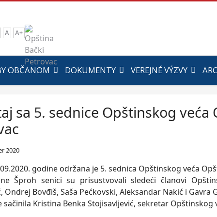
A
A+
BY OBČANOM
DOKUMENTY
VEREJNÉ VÝZVY
ARC
taj sa 5. sednice Opštinskog veća 
vac
er 2020
09.2020. godine održana je 5. sednica Opštinskog veća Opšt
ne Šproh senici su prisustvovali sledeći članovi Opšti
ć, Ondrej Bovđiš, Saša Pećkovski, Aleksandar Nakić i Gavra 
e sačinila Kristina Benka Stojisavljević, sekretar Opštinskog