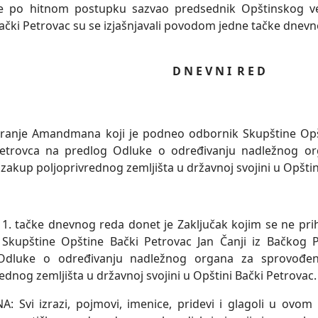
je po hitnom postupku sazvao predsednik Opštinskog ve
ački Petrovac su se izjašnjavali povodom jedne tačke dnevn
D N E V N I R E D
ranje Amandmana koji je podneo odbornik Skupštine Opšti
etrovca na predlog Odluke o određivanju nadležnog o
zakup poljoprivrednog zemljišta u državnoj svojini u Opštin
. tačke dnevnog reda donet je Zaključak kojim se ne pr
Skupštine Opštine Bački Petrovac Jan Čanji iz Bačkog P
Odluke o određivanju nadležnog organa za sprovođe
ednog zemljišta u državnoj svojini u Opštini Bački Petrovac.
 Svi izrazi, pojmovi, imenice, pridevi i glagoli u ovom I