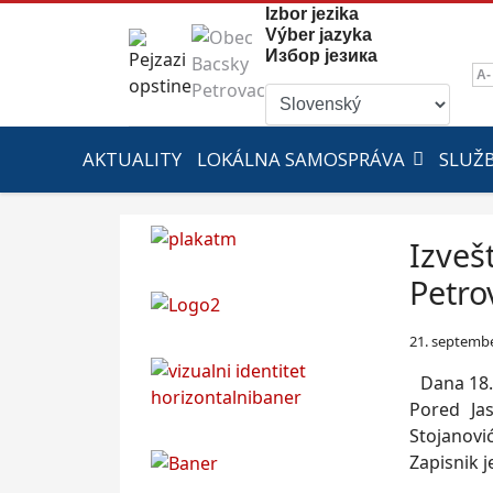
Izbor jezika
Výber jazyka
Избор језика
A-
AKTUALITY
LOKÁLNA SAMOSPRÁVA
SLUŽ
Izveš
Petro
21. septemb
Dana 18.
Pored Jas
Stojanovi
Zapisnik j