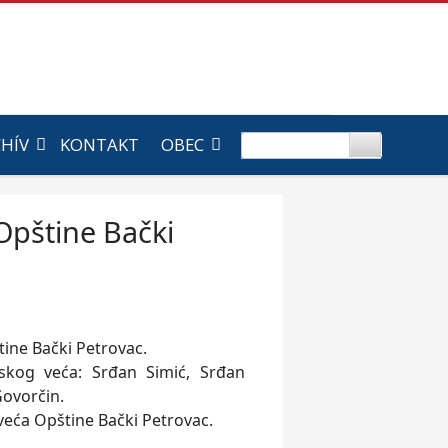
HÍV
KONTAKT
OBEC
Opštine Bački
ine Bački Petrovac.
nskog veća: Srđan Simić, Srđan
Govorčin.
 veća Opštine Bački Petrovac.