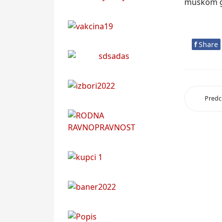
muškom gr
f
Share
Predc