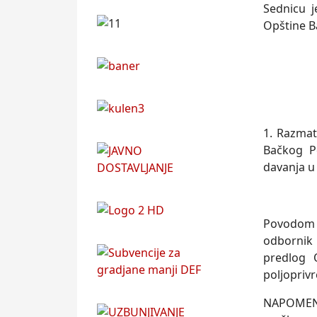
Sednicu 
Opštine B
1. Razmat
Bačkog P
davanja u 
Povodom 1
odbornik 
predlog 
poljoprivr
NAPOMENA: