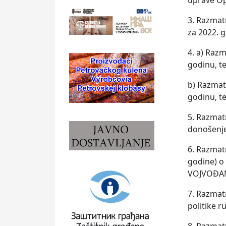
uprave Op
3. Razmatr
za 2022. 
4. a) Razm
godinu, t
b) Razmat
godinu, t
5. Razmat
donošenje
6. Razmat
godine) 
VOJVOĐAN
7. Razmat
politike r