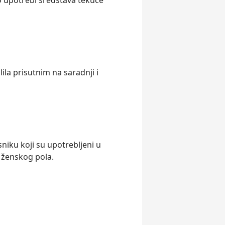
 upotrebi sredstava tekuće
la prisutnim na saradnji i
niku koji su upotreblјeni u
 ženskog pola.