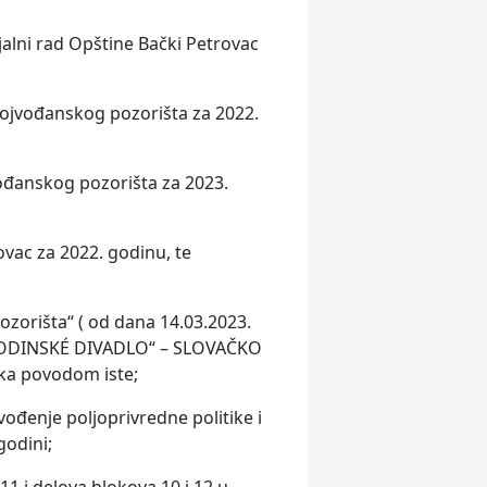
ijalni rad Opštine Bački Petrovac
 vojvođanskog pozorišta za 2022.
ođanskog pozorišta za 2023.
vac za 2022. godinu, te
orišta“ ( od dana 14.03.2023.
JVODINSKÉ DIVADLO“ – SLOVAČKO
ka povodom iste;
ođenje polјoprivredne politike i
godini;