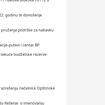
11 i delova blokova 10 i 12 u
022. godinu te donošenje
nu pružanja podrške za nabavku
ije-putevi i centar BP
 tekuće budžetske rezerve-
razrešenju načelnice Opštinske
eto Rešenje o imenovanju