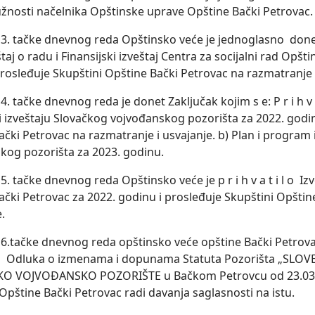
užnosti načelnika Opštinske uprave Opštine Bački Petrovac
. tačke dnevnog reda Opštinsko veće je jednoglasno donelo 
štaj o radu i Finansijski izveštaj Centra za socijalni rad Opšt
prosleđuje Skupštini Opštine Bački Petrovac na razmatranje 
 tačke dnevnog reda je donet Zaklјučak kojim s e: P r i h v a
i izveštaju Slovačkog vojvođanskog pozorišta za 2022. godin
čki Petrovac na razmatranje i usvajanje. b) Plan i program 
kog pozorišta za 2023. godinu.
 tačke dnevnog reda Opštinsko veće je p r i h v a t i l o I
ački Petrovac za 2022. godinu i prosleđuje Skupštini Opšti
e.
.tačke dnevnog reda opštinsko veće opštine Bački Petrovac
 t a Odluka o izmenama i dopunama Statuta Pozorišta „S
KO VOJVOĐANSKO POZORIŠTE u Bačkom Petrovcu od 23.03.20
Opštine Bački Petrovac radi davanja saglasnosti na istu.