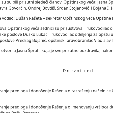
 su su bili prisutni sledeći članovi Opštinskog veća: Jasna
avra Govorčin, Ondrej Bovđiš, Srđan Stojanović i Bojana Iliš
je vodiio: Dušan Rašeta – sekretar Opštinskog veća Opštine 
ova Opštinskog veća sednici su prisustvovali rukovodilac o
ijske poslove Duško Lukač i rukovodilac odelјenja za opštu 
poslove Predrag Bojanić, opštinski pravobranilac Vladislav 
 otvorila Jasna Šproh, koja je sve prisutne pozdravila, nako
D n e v n i r e d
ranje predloga i donošenje Rešenja o razrešenju načelnice
ranje predloga i donošenje Rešenja o imenovanju vršioca d