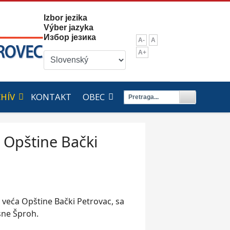
Izbor jezika
Výber jazyka
Избор језика
A-
A
A+
HÍV
KONTAKT
OBEC
a Opštine Bački
 veća Opštine Bački Petrovac, sa
sne Šproh.