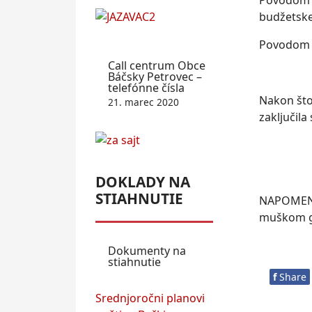
Povodom 1
budžetske
Povodom 1
Call centrum Obce
Báčsky Petrovec –
telefónne čísla
Nakon što
21. marec 2020
zaklјučila
DOKLADY NA
STIAHNUTIE
NAPOMENA: 
muškom gr
Dokumenty na
stiahnutie
f
Share
Srednjoročni planovi