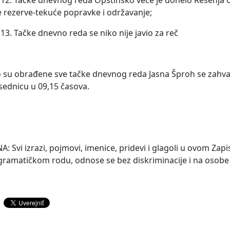
2. Tačke dnevnog reda Opštinsko veće je donelo Rešenja o
 rezerve-tekuće popravke i održavanje;
3. Tačke dnevno reda se niko nije javio za reč
 su obrađene sve tačke dnevnog reda Jasna Šproh se zahvali
 sednicu u 09,15 časova.
Svi izrazi, pojmovi, imenice, pridevi i glagoli u ovom Zapis
amatičkom rodu, odnose se bez diskriminacije i na osobe