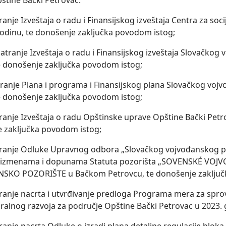
štine Bački Petrovac.
anje Izveštaja o radu i Finansijskog izveštaja Centra za soc
godinu, te donošenje zaklјučka povodom istog;
atranje Izveštaja o radu i Finansijskog izveštaja Slovačkog
e donošenje zaklјučka povodom istog;
ranje Plana i programa i Finansijskog plana Slovačkog vojv
e donošenje zaklјučka povodom istog;
ranje Izveštaja o radu Opštinske uprave Opštine Bački Petro
 zaklјučka povodom istog;
ranje Odluke Upravnog odbora „Slovačkog vojvođanskog poz
o izmenama i dopunama Statuta pozorišta „SOVENSKÉ VO
SKO POZORIŠTE u Bačkom Petrovcu, te donošenje zaklјuč
ranje nacrta i utvrđivanje predloga Programa mera za sprov
uralnog razvoja za područje Opštine Bački Petrovac u 2023. 