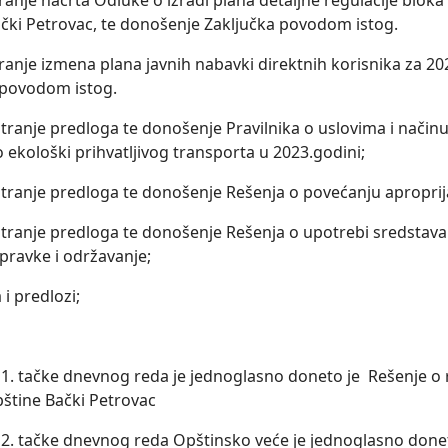
anje nacrta Odluke o izradi plana detalјne regulacije bloka 
ački Petrovac, te donošenje Zaklјučka povodom istog.
ranje izmena plana javnih nabavki direktnih korisnika za 2
 povodom istog.
tranje predloga te donošenje Pravilnika o uslovima i nači
o ekološki prihvatlјivog transporta u 2023.godini;
tranje predloga te donošenje Rešenja o povećanju aproprijac
tranje predloga te donošenje Rešenja o upotrebi sredstava
pravke i održavanje;
a i predlozi;
. tačke dnevnog reda je jednoglasno doneto je Rešenje o 
štine Bački Petrovac
. tačke dnevnog reda Opštinsko veće je jednoglasno don