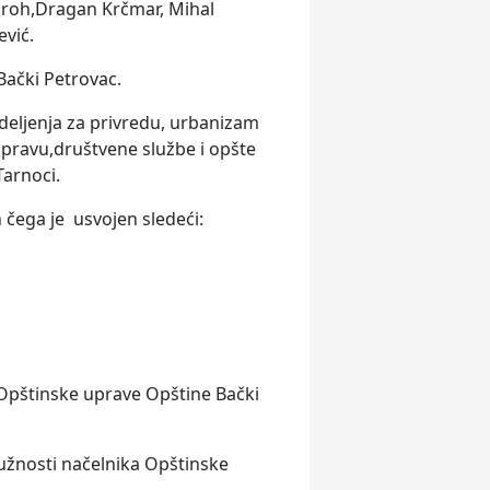
 Šproh,Dragan Krčmar, Mihal
ević.
Bački Petrovac.
delјenja za privredu, urbanizam
upravu,društvene službe i opšte
Tarnoci.
n čega je usvojen sledeći:
 Opštinske uprave Opštine Bački
užnosti načelnika Opštinske