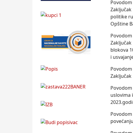
Povodom 7
Zaklјučak
politike r
Opštine B
Povodom 8
Zaklјučak 
blokova 10
i usvajanj
Povodom 9
Zaklјučak 
Povodom 1
uslovima 
2023.godi
Povodom 1
povećanju 