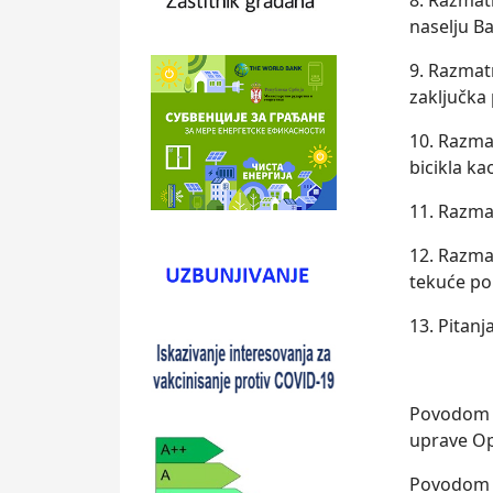
8. Razmatr
naselјu B
9. Razmat
zaklјučka
10. Razma
bicikla ka
11. Razma
12. Razma
tekuće po
13. Pitanj
Povodom 1
uprave Op
Povodom 2