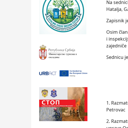
Na sednici
Hatalјa, G
Zapisnik 
Osim član
i inspekc
zajedniče 
Sednicu je
1. Razmat
Petrovac
2. Razmat