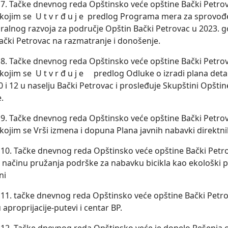
. Tačke dnevnog reda Opštinsko veće opštine Bački Petrov
 kojim se U t v r đ u j e predlog Programa mera za sprovođe
uralnog razvoja za područje Opštin Bački Petrovac u 2023. g
ački Petrovac na razmatranje i donošenje.
. Tačke dnevnog reda Opštinsko veće opštine Bački Petrov
kojim se U t v r đ u j e predlog Odluke o izradi plana detal
 i 12 u naselјu Bački Petrovac i prosleđuje Skupštini Opšti
e.
. Tačke dnevnog reda Opštinsko veće opštine Bački Petrov
kojim se Vrši izmena i dopuna Plana javnih nabavki direktni
0. Tačke dnevnog reda Opštinsko veće opštine Bački Petrov
i načinu pružanja podrške za nabavku bicikla kao ekološki p
ni
1. tačke dnevnog reda Opštinsko veće opštine Bački Petro
aproprijacije-putevi i centar BP.