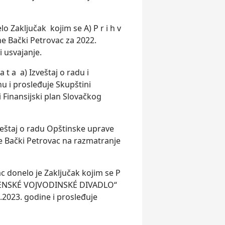
.
Zaklјučak kojim se A) P r i h v
ine Bački Petrovac za 2022.
i usvajanje.
 t a a) Izveštaj o radu i
u i prosleđuje Skupštini
i Finansijski plan Slovačkog
zveštaj o radu Opštinske uprave
ne Bački Petrovac na razmatranje
 donelo je Zaklјučak kojim se P
LOVENSKÉ VOJVODINSKÉ DIVADLO“
23. godine i prosleđuje