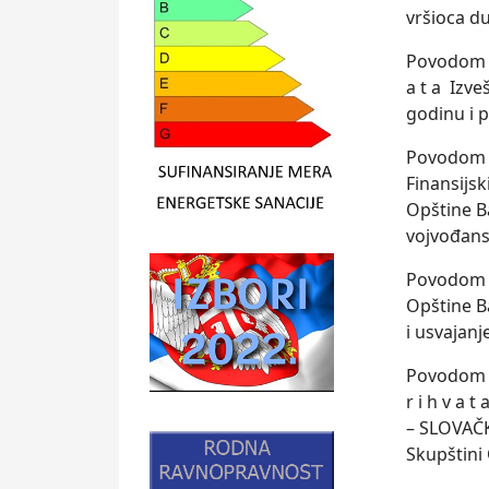
vršioca d
Povodom 3
a t a Izve
godinu i 
Povodom 4.
Finansijsk
Opštine Ba
vojvođans
Povodom 5.
Opštine B
i usvajanj
Povodom 6
r i h v a
– SLOVAČ
Skupštini 