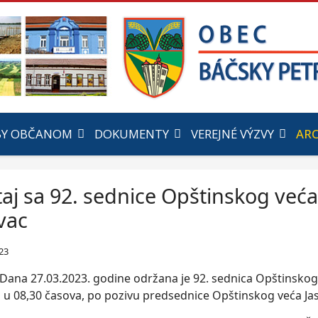
BY OBČANOM
DOKUMENTY
VEREJNÉ VÝZVY
ARC
taj sa 92. sednice Opštinskog već
vac
23
Dana 27.03.2023. godine održana je 92. sednica Opštinskog
u 08,30 časova, po pozivu predsednice Opštinskog veća Ja