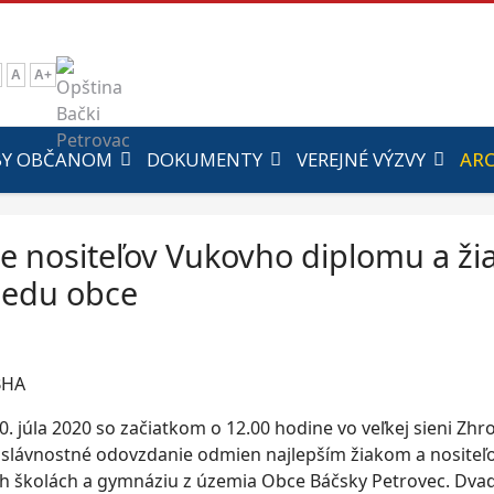
A
A+
BY OBČANOM
DOKUMENTY
VEREJNÉ VÝZVY
ARC
tie nositeľov Vukovho diplomu a ži
sedu obce
10. júla 2020 so začiatkom o 12.00 hodine vo veľkej sieni Z
 slávnostné odovzdanie odmien najlepším žiakom a nosite
h školách a gymnáziu z územia Obce Báčsky Petrovec. Dvad