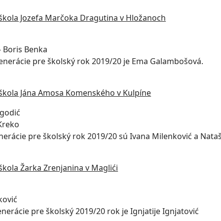
škola Jozefa Marčoka Dragutina v Hložanoch
– Boris Benka
enerácie pre školský rok 2019/20 je Ema Galambošová.
škola Jána Amosa Komenského v Kulpíne
egodić
Kreko
nerácie pre školský rok 2019/20 sú Ivana Milenković a Nata
škola Žarka Zrenjanina v Maglići
ković
erácie pre školský 2019/20 rok je Ignjatije Ignjatović