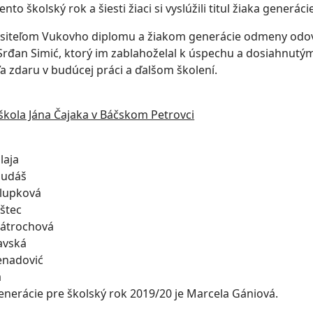
ento školský rok a šiesti žiaci si vyslúžili titul žiaka generáci
siteľom Vukovho diplomu a žiakom generácie odmeny odo
Srđan Simić, ktorý im zablahoželal k úspechu a dosiahnutý
ľa zdaru v budúcej práci a ďalšom školení.
škola Jána Čajaka v Báčskom Petrovci
laja
Dudáš
alupková
ištec
Zátrochová
pavská
enadović
a
enerácie pre školský rok 2019/20 je Marcela Gániová.