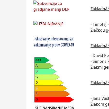
Základná 
- Timotej 
Žiačkou g
Základná 
- David R
- Simona 
Žiakmi ge
Základná 
- Jana Vas
Žiakom gen