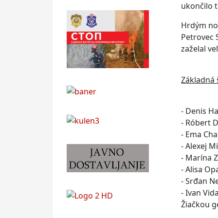
ukončilo t
Hrdým no
Petrovec 
zaželal ve
Základná 
- Denis Ha
- Róbert 
- Ema Ch
- Alexej M
- Marína 
- Alisa O
- Srđan N
- Ivan Vid
Žiačkou g