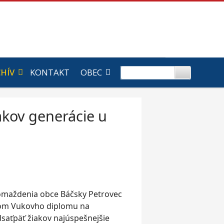
HÍV
KONTAKT
OBEC
akov generácie u
hromaždenia obce Báčsky Petrovec
ľom Vukovho diplomu na
saťpäť žiakov najúspešnejšie