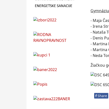
Gymnáziu 
- Maja Ča
- Irena S
- Nataša 
- Denis P
- Martina
- Martina
- Neda To
Žiačkou g
f
Share