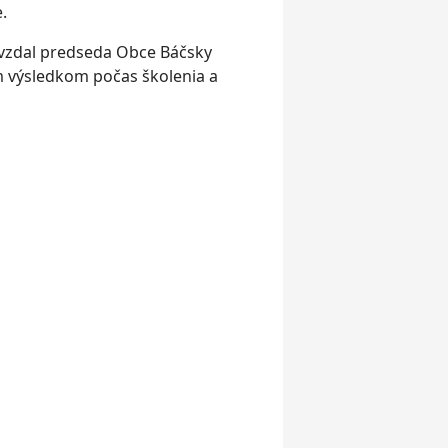
e.
vzdal predseda Obce Báčsky
m výsledkom počas školenia a