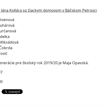
Jána Kollára so žiackym domovom v Báčskom Petrovci
stvenová
truhárová
Turčanová
udelka
 Miksádová
 Čobrda
rović
enerácie pre školský rok 2019/20 je Maja Opavská.