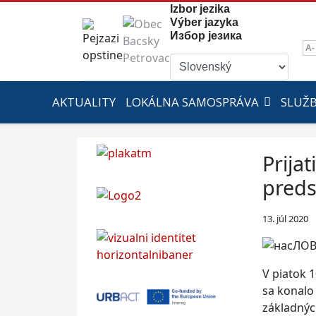
Izbor jezika
Výber jazyka
Избор језика
A-
AKTUALITY
LOKÁLNA SAMOSPRÁVA
SLUŽ
Prija
pred
13. júl 2020
V piatok 
sa konalo
základnýc