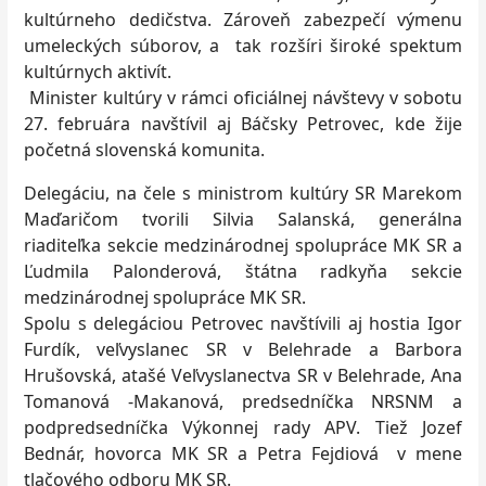
kultúrneho dedičstva. Zároveň zabezpečí výmenu
umeleckých súborov, a tak rozšíri široké spektum
kultúrnych aktivít.
Minister kultúry v rámci oficiálnej návštevy v sobotu
27. februára navštívil aj Báčsky Petrovec, kde žije
početná slovenská komunita.
Delegáciu, na čele s ministrom kultúry SR Marekom
Maďaričom tvorili Silvia Salanská, generálna
riaditeľka sekcie medzinárodnej spolupráce MK SR a
Ľudmila Palonderová, štátna radkyňa sekcie
medzinárodnej spolupráce MK SR.
Spolu s delegáciou Petrovec navštívili aj hostia Igor
Furdík, veľvyslanec SR v Belehrade a Barbora
Hrušovská, atašé Veľvyslanectva SR v Belehrade, Ana
Tomanová -Makanová, predsedníčka NRSNM a
podpredsedníčka Výkonnej rady APV. Tiež Jozef
Bednár, hovorca MK SR a Petra Fejdiová v mene
tlačového odboru MK SR.