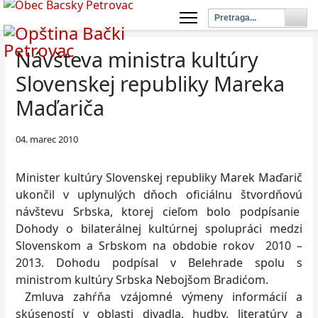
Návšteva ministra kultúry
Slovenskej republiky Mareka
Maďariča
04. marec 2010
Minister kultúry Slovenskej republiky Marek Maďarič
ukončil v uplynulých dňoch oficiálnu štvordňovú
návštevu Srbska, ktorej cieľom bolo podpísanie
Dohody o bilaterálnej kultúrnej spolupráci medzi
Slovenskom a Srbskom na obdobie rokov 2010 –
2013. Dohodu podpísal v Belehrade spolu s
ministrom kultúry Srbska Nebojšom Bradićom.
Zmluva zahŕňa vzájomné výmeny informácií a
skúseností v oblasti divadla, hudby, literatúry a