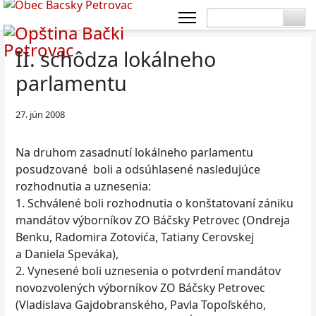
II. schôdza lokálneho
parlamentu
27. jún 2008
Na druhom zasadnutí lokálneho parlamentu
posudzované boli a odsúhlasené nasledujúce
rozhodnutia a uznesenia:
1.
Schválené boli rozhodnutia o konštatovaní zániku
mandátov výborníkov ZO Báčsky Petrovec (Ondreja
Benku, Radomira Zotovića, Tatiany Cerovskej
a Daniela Speváka),
2.
Vynesené boli uznesenia o potvrdení mandátov
novozvolených výborníkov ZO Báčsky Petrovec
(Vladislava Gajdobranského, Pavla Topoľského,