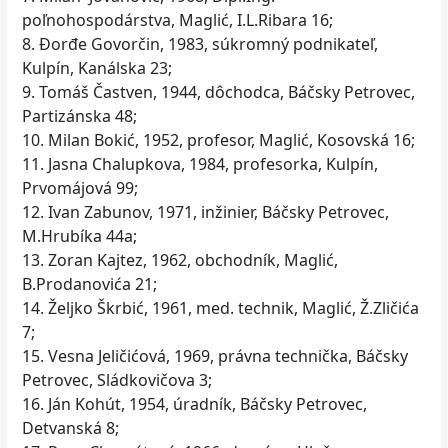
poľnohospodárstva, Maglić, I.L.Ribara 16;
8. Đorđe Govorčin, 1983, súkromný podnikateľ,
Kulpín, Kanálska 23;
9. Tomáš Častven, 1944, dôchodca, Báčsky Petrovec,
Partizánska 48;
10. Milan Bokić, 1952, profesor, Maglić, Kosovská 16;
11. Jasna Chalupkova, 1984, profesorka, Kulpín,
Prvomájová 99;
12. Ivan Zabunov, 1971, inžinier, Báčsky Petrovec,
M.Hrubíka 44a;
13. Zoran Kajtez, 1962, obchodník, Maglić,
B.Prodanovića 21;
14. Željko Škrbić, 1961, med. technik, Maglić, Ž.Zličića
7;
15. Vesna Jeličićová, 1969, právna technička, Báčsky
Petrovec, Sládkovičova 3;
16. Ján Kohút, 1954, úradník, Báčsky Petrovec,
Detvanská 8;