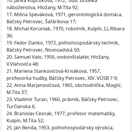
16. Janka Kopčoková, 1972, odb. učiteľka
náboženstva, Hložany, M.Tita 92;
17. Milina Speváková, 1971, gerontologická domáca,
Báčsky Petrovec, Šafárikova 17;
18. Michal Koruniak, 1970, robotník, Kulpín, I.L.Ribara
36;
19. Fedor Danko, 1972, poľnohospodársky technik,
Báčsky Petrovec, Novosadská 50;
20. Samuel Valo, 1956, vodoinštalatér, Hložany,
V.Vlahovića 48;
21. Mariena Stankovićová-Kriváková, 1957,
profesorka hudby, Báčsky Petrovec, XIV. VÚSB 7-9;
22. Anna Marjanovićová, 1965, obchodníčka, Maglić,
M.Tita 37;
23. Vladimír Turan, 1960, právnik, Báčsky Petrovec,
Turčianska 6;
24. Branislav Cesnak, 1977, profesor matematiky,
Kulpín, M.Tita 52;
25. Ján Benda, 1953, poľnohospodársky výrobca,