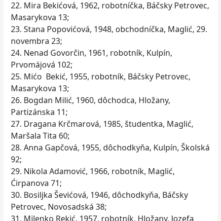
22. Mira Bekićová, 1962, robotníčka, Báčsky Petrovec,
Masarykova 13;
23. Stana Popovićová, 1948, obchodníčka, Maglić, 29.
novembra 23;
24. Nenad Govorčin, 1961, robotník, Kulpín,
Prvomájová 102;
25. Mićo Bekić, 1955, robotník, Báčsky Petrovec,
Masarykova 13;
26. Bogdan Milić, 1960, dôchodca, Hložany,
Partizánska 11;
27. Dragana Krčmarová, 1985, študentka, Maglić,
Maršala Tita 60;
28. Anna Gapčová, 1955, dôchodkyňa, Kulpín, Školská
92;
29. Nikola Adamović, 1966, robotník, Maglić,
Ćirpanova 71;
30. Bosiljka Ševićová, 1946, dôchodkyňa, Báčsky
Petrovec, Novosadská 38;
31. Milenko Rekić, 1957, robotník, Hložany, Jozefa