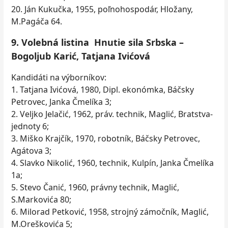
20. Ján Kukučka, 1955, poľnohospodár, Hložany,
M.Pagáča 64.
9. Volebná listina Hnutie sila Srbska –
Bogoljub Karić, Tatjana Ivićová
Kandidáti na výborníkov:
1. Tatjana Ivićová, 1980, Dipl. ekonómka, Báčsky
Petrovec, Janka Čmelíka 3;
2. Veljko Jelačić, 1962, práv. technik, Maglić, Bratstva-
jednoty 6;
3. Miško Krajčík, 1970, robotník, Báčsky Petrovec,
Agátova 3;
4. Slavko Nikolić, 1960, technik, Kulpín, Janka Čmelíka
1a;
5. Stevo Čanić, 1960, právny technik, Maglić,
S.Markovića 80;
6. Milorad Petković, 1958, strojný zámočník, Maglić,
M.Oreškovića 5;