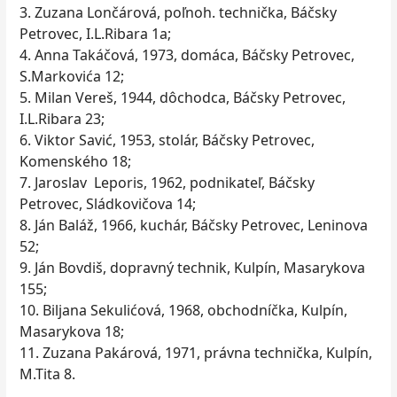
3. Zuzana Lončárová, poľnoh. technička, Báčsky
Petrovec, I.L.Ribara 1a;
4. Anna Takáčová, 1973, domáca, Báčsky Petrovec,
S.Markovića 12;
5. Milan Vereš, 1944, dôchodca, Báčsky Petrovec,
I.L.Ribara 23;
6. Viktor Savić, 1953, stolár, Báčsky Petrovec,
Komenského 18;
7. Jaroslav Leporis, 1962, podnikateľ, Báčsky
Petrovec, Sládkovičova 14;
8. Ján Baláž, 1966, kuchár, Báčsky Petrovec, Leninova
52;
9. Ján Bovdiš, dopravný technik, Kulpín, Masarykova
155;
10. Biljana Sekulićová, 1968, obchodníčka, Kulpín,
Masarykova 18;
11. Zuzana Pakárová, 1971, právna technička, Kulpín,
M.Tita 8.