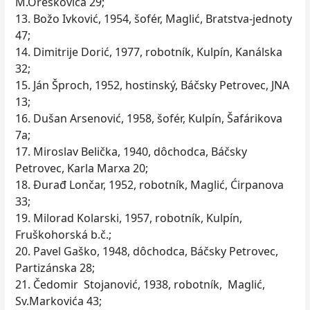
M.Oreškovića 29;
13. Božo Ivković, 1954, šofér, Maglić, Bratstva-jednoty
47;
14. Dimitrije Dorić, 1977, robotník, Kulpín, Kanálska
32;
15. Ján Šproch, 1952, hostinský, Báčsky Petrovec, JNA
13;
16. Dušan Arsenović, 1958, šofér, Kulpín, Šafárikova
7a;
17. Miroslav Belička, 1940, dôchodca, Báčsky
Petrovec, Karla Marxa 20;
18. Đurađ Lončar, 1952, robotník, Maglić, Ćirpanova
33;
19. Milorad Kolarski, 1957, robotník, Kulpín,
Fruškohorská b.č.;
20. Pavel Gaško, 1948, dôchodca, Báčsky Petrovec,
Partizánska 28;
21. Čedomir Stojanović, 1938, robotník, Maglić,
Sv.Markovića 43;