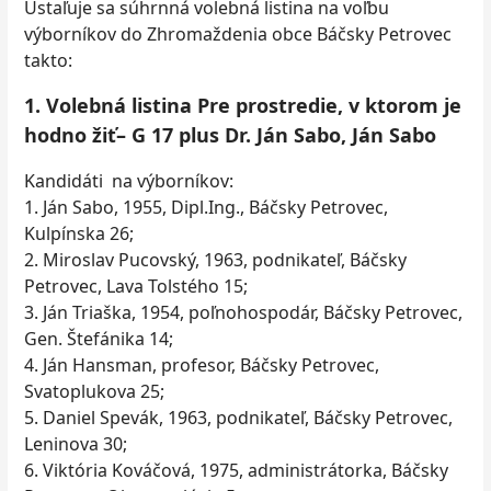
Ustaľuje sa súhrnná volebná listina na voľbu
výborníkov do Zhromaždenia obce Báčsky Petrovec
takto:
1. Volebná listina Pre prostredie, v ktorom je
hodno žiť– G 17 plus Dr. Ján Sabo, Ján Sabo
Kandidáti na výborníkov:
1. Ján Sabo, 1955, Dipl.Ing., Báčsky Petrovec,
Kulpínska 26;
2. Miroslav Pucovský, 1963, podnikateľ, Báčsky
Petrovec, Lava Tolstého 15;
3. Ján Triaška, 1954, poľnohospodár, Báčsky Petrovec,
Gen. Štefánika 14;
4. Ján Hansman, profesor, Báčsky Petrovec,
Svatoplukova 25;
5. Daniel Spevák, 1963, podnikateľ, Báčsky Petrovec,
Leninova 30;
6. Viktória Kováčová, 1975, administrátorka, Báčsky