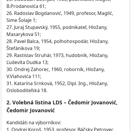
B.Prodanovića 61;
26. Radoslav Bogdanović, 1949, profesor, Maglić,
Sime Šolaje 1;
27. Juraj Stupavský, 1955, podnikateľ, Hložany,
Masarykova 51;
28. Pavel Balca, 1954, poľnohospodár, Hložany,
Štefánikova 19;
29. Rastislav Struhár, 1973, hudobník, Hložany,
Ľudevíta Dudka 13;
30. Ondrej Zahorec, 1960, roborník, Hložany,
V.Vlahovića 111;
31. Katarína Srnková, 1952, Dipl. Ing., Hložany,
Osloboditeľská 18.
2. Volebná listina LDS – Čedomir Jovanović,
Čedomir Jovanović
Kandidáti na výborníkov:
1. Ondrej Koroš, 1953, profesor, Báčsky Petrovec,