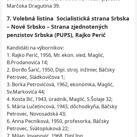
Marčoka Dragutina 39.
7. Volebná listina Socialistická strana Srbska
– Nové Srbsko – Strana zjednotených
penzistov Srbska (PUPS), Rajko Perić
Kandidáti na výborníkov:
1. Rajko Perić, 1956, Mr. ekon. vied, Maglić,
B.Prodanovića 14;
2. Đorđo Šarić, 1950, Dipl. stroj. inžinier, Báčsky
Petrovec, Sládkovičova 1;
3. Borka Petrovićová, 1962, ekonómka, Maglić,
Sv.Markovića 44;
4. Kosta Ilić, 1943, úradník, Maglić, S.Šolaje 32;
5. Mária Lučetincová, 1943, dôchodkyňa, Báčsky
Petrovec, Novosadská 43;
6. Anna Pecníková, 1950, profesorka, Báčsky
Petrovec, Svätopluková 22;
7. Milan Jovanović, 1968, Dipl.Ing.