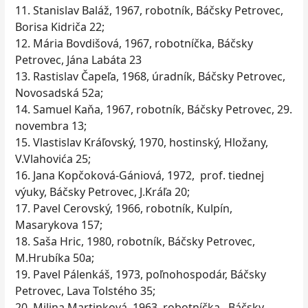
11. Stanislav Baláž, 1967, robotník, Báčsky Petrovec,
Borisa Kidriča 22;
12. Mária Bovdišová, 1967, robotníčka, Báčsky
Petrovec, Jána Labáta 23
13. Rastislav Čapeľa, 1968, úradník, Báčsky Petrovec,
Novosadská 52a;
14. Samuel Kaňa, 1967, robotník, Báčsky Petrovec, 29.
novembra 13;
15. Vlastislav Kráľovský, 1970, hostinský, Hložany,
V.Vlahovića 25;
16. Jana Kopčoková-Gániová, 1972, prof. tiednej
výuky, Báčsky Petrovec, J.Kráľa 20;
17. Pavel Cerovský, 1966, robotník, Kulpín,
Masarykova 157;
18. Saša Hric, 1980, robotník, Báčsky Petrovec,
M.Hrubíka 50a;
19. Pavel Pálenkáš, 1973, poľnohospodár, Báčsky
Petrovec, Lava Tolstého 35;
20. Milina Martinková, 1963, robotníčka, Báčsky