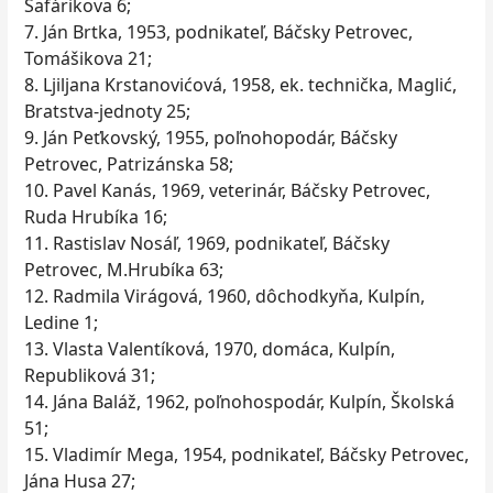
Šafárikova 6;
7. Ján Brtka, 1953, podnikateľ, Báčsky Petrovec,
Tomášikova 21;
8. Ljiljana Krstanovićová, 1958, ek. technička, Maglić,
Bratstva-jednoty 25;
9. Ján Peťkovský, 1955, poľnohopodár, Báčsky
Petrovec, Patrizánska 58;
10. Pavel Kanás, 1969, veterinár, Báčsky Petrovec,
Ruda Hrubíka 16;
11. Rastislav Nosáľ, 1969, podnikateľ, Báčsky
Petrovec, M.Hrubíka 63;
12. Radmila Virágová, 1960, dôchodkyňa, Kulpín,
Ledine 1;
13. Vlasta Valentíková, 1970, domáca, Kulpín,
Republiková 31;
14. Jána Baláž, 1962, poľnohospodár, Kulpín, Školská
51;
15. Vladimír Mega, 1954, podnikateľ, Báčsky Petrovec,
Jána Husa 27;