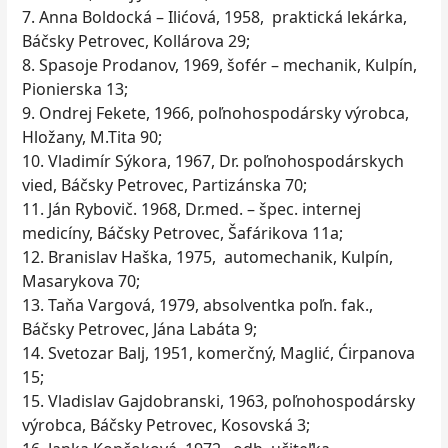
7. Anna Boldocká – Ilićová, 1958, praktická lekárka,
Báčsky Petrovec, Kollárova 29;
8. Spasoje Prodanov, 1969, šofér – mechanik, Kulpín,
Pionierska 13;
9. Ondrej Fekete, 1966, poľnohospodársky výrobca,
Hložany, M.Tita 90;
10. Vladimír Sýkora, 1967, Dr. poľnohospodárskych
vied, Báčsky Petrovec, Partizánska 70;
11. Ján Rybovič. 1968, Dr.med. – špec. internej
medicíny, Báčsky Petrovec, Šafárikova 11a;
12. Branislav Haška, 1975, automechanik, Kulpín,
Masarykova 70;
13. Taňa Vargová, 1979, absolventka poľn. fak.,
Báčsky Petrovec, Jána Labáta 9;
14. Svetozar Balj, 1951, komerčný, Maglić, Ćirpanova
15;
15. Vladislav Gajdobranski, 1963, poľnohospodársky
výrobca, Báčsky Petrovec, Kosovská 3;