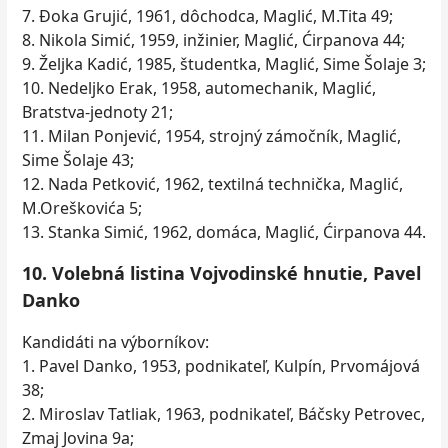
7. Đoka Grujić, 1961, dôchodca, Maglić, M.Tita 49;
8. Nikola Simić, 1959, inžinier, Maglić, Ćirpanova 44;
9. Željka Kadić, 1985, študentka, Maglić, Sime Šolaje 3;
10. Nedeljko Erak, 1958, automechanik, Maglić,
Bratstva-jednoty 21;
11. Milan Ponjević, 1954, strojný zámočník, Maglić,
Sime Šolaje 43;
12. Nada Petković, 1962, textilná technička, Maglić,
M.Oreškovića 5;
13. Stanka Simić, 1962, domáca, Maglić, Ćirpanova 44.
10. Volebná listina Vojvodinské hnutie, Pavel
Danko
Kandidáti na výborníkov:
1. Pavel Danko, 1953, podnikateľ, Kulpín, Prvomájová
38;
2. Miroslav Tatliak, 1963, podnikateľ, Báčsky Petrovec,
Zmaj Jovina 9a;