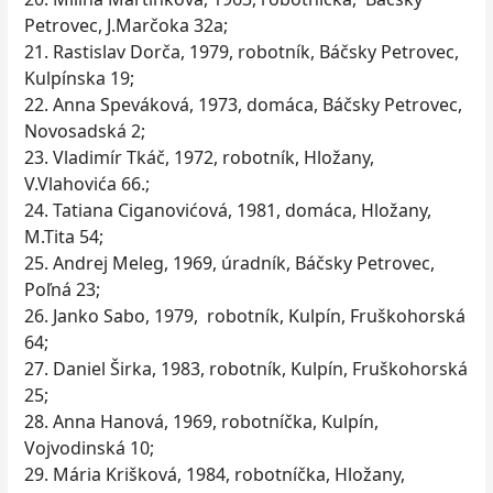
Petrovec, J.Marčoka 32a;
21. Rastislav Dorča, 1979, robotník, Báčsky Petrovec,
Kulpínska 19;
22. Anna Speváková, 1973, domáca, Báčsky Petrovec,
Novosadská 2;
23. Vladimír Tkáč, 1972, robotník, Hložany,
V.Vlahovića 66.;
24. Tatiana Ciganovićová, 1981, domáca, Hložany,
M.Tita 54;
25. Andrej Meleg, 1969, úradník, Báčsky Petrovec,
Poľná 23;
26. Janko Sabo, 1979, robotník, Kulpín, Fruškohorská
64;
27. Daniel Širka, 1983, robotník, Kulpín, Fruškohorská
25;
28. Anna Hanová, 1969, robotníčka, Kulpín,
Vojvodinská 10;
29. Mária Krišková, 1984, robotníčka, Hložany,