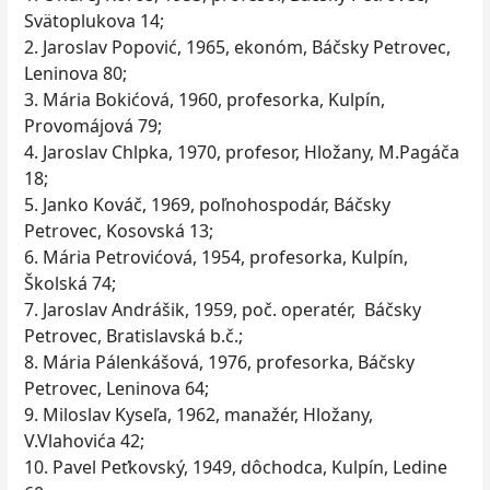
Svätoplukova 14;
2. Jaroslav Popović, 1965, ekonóm, Báčsky Petrovec,
Leninova 80;
3. Mária Bokićová, 1960, profesorka, Kulpín,
Provomájová 79;
4. Jaroslav Chlpka, 1970, profesor, Hložany, M.Pagáča
18;
5. Janko Kováč, 1969, poľnohospodár, Báčsky
Petrovec, Kosovská 13;
6. Mária Petrovićová, 1954, profesorka, Kulpín,
Školská 74;
7. Jaroslav Andrášik, 1959, poč. operatér, Báčsky
Petrovec, Bratislavská b.č.;
8. Mária Pálenkášová, 1976, profesorka, Báčsky
Petrovec, Leninova 64;
9. Miloslav Kyseľa, 1962, manažér, Hložany,
V.Vlahovića 42;
10. Pavel Peťkovský, 1949, dôchodca, Kulpín, Ledine