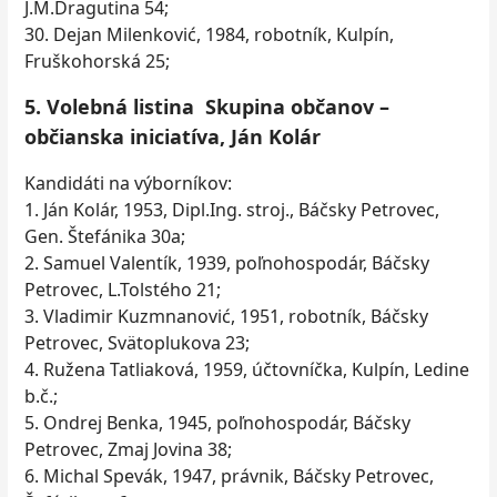
J.M.Dragutina 54;
30. Dejan Milenković, 1984, robotník, Kulpín,
Fruškohorská 25;
5. Volebná listina Skupina občanov –
občianska iniciatíva, Ján Kolár
Kandidáti na výborníkov:
1. Ján Kolár, 1953, Dipl.Ing. stroj., Báčsky Petrovec,
Gen. Štefánika 30a;
2. Samuel Valentík, 1939, poľnohospodár, Báčsky
Petrovec, L.Tolstého 21;
3. Vladimir Kuzmnanović, 1951, robotník, Báčsky
Petrovec, Svätoplukova 23;
4. Ružena Tatliaková, 1959, účtovníčka, Kulpín, Ledine
b.č.;
5. Ondrej Benka, 1945, poľnohospodár, Báčsky
Petrovec, Zmaj Jovina 38;
6. Michal Spevák, 1947, právnik, Báčsky Petrovec,