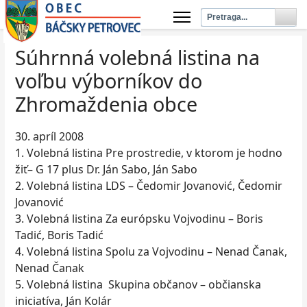
Súhrnná volebná listina na
voľbu výborníkov do
Zhromaždenia obce
30. apríl 2008
1. Volebná listina Pre prostredie, v ktorom je hodno
žiť– G 17 plus Dr. Ján Sabo, Ján Sabo
2. Volebná listina LDS – Čedomir Jovanović, Čedomir
Jovanović
3. Volebná listina Za európsku Vojvodinu – Boris
Tadić, Boris Tadić
4. Volebná listina Spolu za Vojvodinu – Nenad Čanak,
Nenad Čanak
5. Volebná listina Skupina občanov – občianska
iniciatíva, Ján Kolár