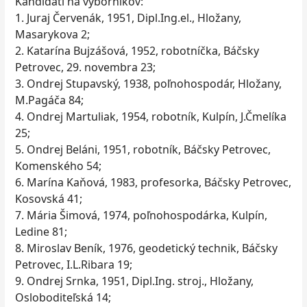
Kandidáti na výborníkov:
1. Juraj Červenák, 1951, Dipl.Ing.el., Hložany,
Masarykova 2;
2. Katarína Bujzášová, 1952, robotníčka, Báčsky
Petrovec, 29. novembra 23;
3. Ondrej Stupavský, 1938, poľnohospodár, Hložany,
M.Pagáča 84;
4. Ondrej Martuliak, 1954, robotník, Kulpín, J.Čmelíka
25;
5. Ondrej Beláni, 1951, robotník, Báčsky Petrovec,
Komenského 54;
6. Marína Kaňová, 1983, profesorka, Báčsky Petrovec,
Kosovská 41;
7. Mária Šimová, 1974, poľnohospodárka, Kulpín,
Ledine 81;
8. Miroslav Beník, 1976, geodetický technik, Báčsky
Petrovec, I.L.Ribara 19;
9. Ondrej Srnka, 1951, Dipl.Ing. stroj., Hložany,
Osloboditeľská 14;