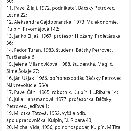
60;
11. Pavel Žilaji, 1972, podnikateľ, Báčsky Petrovec,
Lesná 22;
12. Aleksandra Gajdobranská, 1973, Mr. ekonómie,
Kulpín, Prvomájová 142;
13. Janko Elijaš, 1967, profesor, Hložany, Proletárska
36;
14. Fedor Turan, 1983, študent, Báčsky Petrovec,
Turčianska 6;
15. Jelena Milanovićová, 1988, študentka, Maglić,
Sime Šolaje 27;
16. Ján Ušjak, 1966, poľnohospodár, Báčsky Petrovec,
Nár. revolúcie 56/a;
17. Pavel Čáni, 1965, robotník, Kulpín, I.L.Ribara 14;
18. Júlia Hansmanová, 1977, profesorka, Báčsky
Petrovec, Jedľová 1;
19. Milotka Tótová, 1952, vyššia odb.
spolupracovníčka, Kulpín, I.L.Ribara 43;
20. Michal Vida, 1956, poľnohospodár, Kulpín, M.Tita