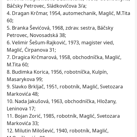
Báčsky Petrovec, Sládkovičova 3/a;
4. Dragan Krčmar, 1954, automechanik, Maglić, M.Tita
60;
5. Branka Ševićová, 1968, zdrav. sestra, Báčsky
Petrovec, Novosadská 38;
6. Velimir Šešum-Rajković, 1973, magister vied,
Maglić, Ćirpanova 31;
7. Dragica Krčmarová, 1958, obchodníčka, Maglić,
M.Tita 60;
8. Budimka Korica, 1956, robotníčka, Kulpín,
Masarykova 99;
9. Slavko Brkljač, 1951, robotník, Maglić, Svetozara
Markovića 48;
10. Nada Jakušová, 1963, obchodníčka, Hložany,
Leninova 17;
11. Bojan Zorić, 1985, robotník, Maglić, Svetozara
Markovića 33;
12. Milutin Milošević, 1940, robotník, Maglić,