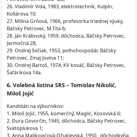
26. Vladimír Vida, 1983, elektrotechnik, Kulpín,
Kollárova 10;
27. Milina Grňová, 1966, profesorka triednej výuky,
Báčsky Petrovec, M.Tita 6;
28. Ján Kráľovský, 1959, dôchodca, Báčsky Petrovec,
Jarmočná 28;
29. Ondrej Ivičiak, 1953, poľnohospodár, Báčsky
Petrovec, Zmaj Jovina 11;
30. Ondrej Bartoš, 1974, KV kováč, Báčsky Petrovec,
Šafárikova 14a.
6. Volebná listina SRS – Tomislav Nikolić,
Miloš Jojić
Kandidáti na výborníkov:
1. Miloš Jojić, 1955, komerčný, Maglić, Kosovská 6;
2. Đura Govorčin, 1945, dôchodca, Báčsky Petrovec,
Svätoplukova 1;
3. Anna Maljkovićová-Džuklevská, 1950, dôchodkyňa,