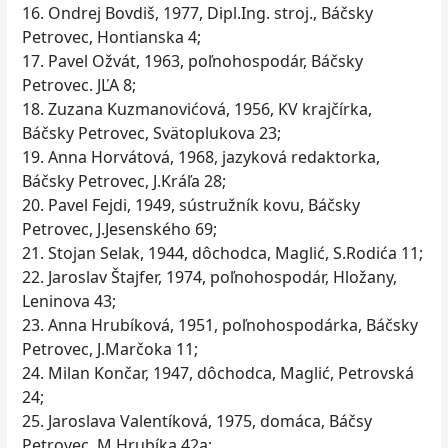
16. Ondrej Bovdiš, 1977, Dipl.Ing. stroj., Báčsky
Petrovec, Hontianska 4;
17. Pavel Ožvát, 1963, poľnohospodár, Báčsky
Petrovec. JĽA 8;
18. Zuzana Kuzmanovićová, 1956, KV krajčírka,
Báčsky Petrovec, Svätoplukova 23;
19. Anna Horvátová, 1968, jazyková redaktorka,
Báčsky Petrovec, J.Kráľa 28;
20. Pavel Fejdi, 1949, sústružník kovu, Báčsky
Petrovec, J.Jesenského 69;
21. Stojan Selak, 1944, dôchodca, Maglić, S.Rodića 11;
22. Jaroslav Štajfer, 1974, poľnohospodár, Hložany,
Leninova 43;
23. Anna Hrubíková, 1951, poľnohospodárka, Báčsky
Petrovec, J.Marčoka 11;
24. Milan Končar, 1947, dôchodca, Maglić, Petrovská
24;
25. Jaroslava Valentíková, 1975, domáca, Báčsy
Petrovec, M.Hrubíka 42a;