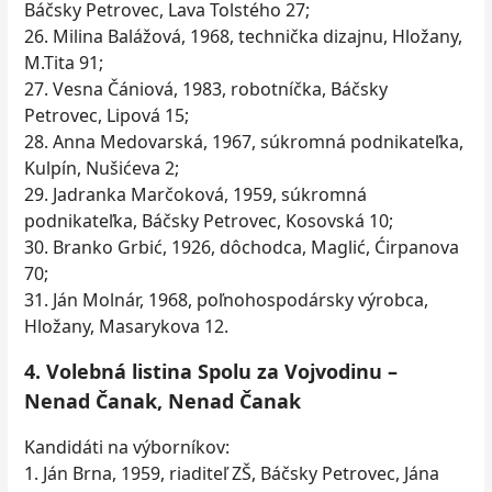
Báčsky Petrovec, Lava Tolstého 27;
26. Milina Balážová, 1968, technička dizajnu, Hložany,
M.Tita 91;
27. Vesna Čániová, 1983, robotníčka, Báčsky
Petrovec, Lipová 15;
28. Anna Medovarská, 1967, súkromná podnikateľka,
Kulpín, Nušićeva 2;
29. Jadranka Marčoková, 1959, súkromná
podnikateľka, Báčsky Petrovec, Kosovská 10;
30. Branko Grbić, 1926, dôchodca, Maglić, Ćirpanova
70;
31. Ján Molnár, 1968, poľnohospodársky výrobca,
Hložany, Masarykova 12.
4. Volebná listina Spolu za Vojvodinu –
Nenad Čanak, Nenad Čanak
Kandidáti na výborníkov:
1. Ján Brna, 1959, riaditeľ ZŠ, Báčsky Petrovec, Jána