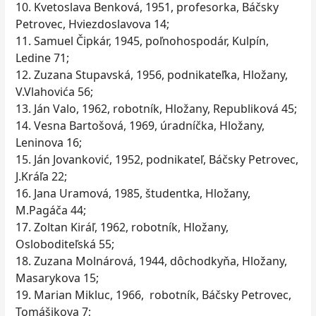
10. Kvetoslava Benková, 1951, profesorka, Báčsky
Petrovec, Hviezdoslavova 14;
11. Samuel Čipkár, 1945, poľnohospodár, Kulpín,
Ledine 71;
12. Zuzana Stupavská, 1956, podnikateľka, Hložany,
V.Vlahovića 56;
13. Ján Valo, 1962, robotník, Hložany, Republiková 45;
14. Vesna Bartošová, 1969, úradníčka, Hložany,
Leninova 16;
15. Ján Jovanković, 1952, podnikateľ, Báčsky Petrovec,
J.Kráľa 22;
16. Jana Uramová, 1985, študentka, Hložany,
M.Pagáča 44;
17. Zoltan Kiráľ, 1962, robotník, Hložany,
Osloboditeľská 55;
18. Zuzana Molnárová, 1944, dôchodkyňa, Hložany,
Masarykova 15;
19. Marian Mikluc, 1966, robotník, Báčsky Petrovec,
Tomášikova 7;