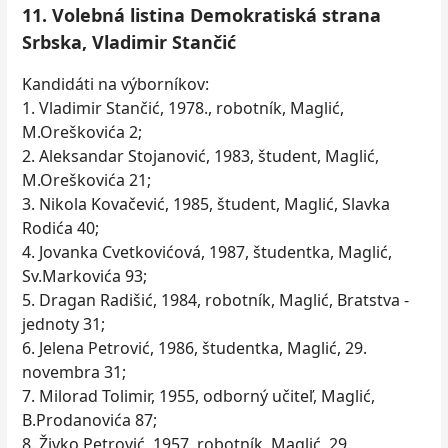
11. Volebná listina Demokratiská strana
Srbska, Vladimir Stančić
Kandidáti na výborníkov:
1. Vladimir Stančić, 1978., robotník, Maglić,
M.Oreškovića 2;
2. Aleksandar Stojanović, 1983, študent, Maglić,
M.Oreškovića 21;
3. Nikola Kovačević, 1985, študent, Maglić, Slavka
Rodića 40;
4. Jovanka Cvetkovićová, 1987, študentka, Maglić,
Sv.Markovića 93;
5. Dragan Radišić, 1984, robotník, Maglić, Bratstva -
jednoty 31;
6. Jelena Petrović, 1986, študentka, Maglić, 29.
novembra 31;
7. Milorad Tolimir, 1955, odborný učiteľ, Maglić,
B.Prodanovića 87;
8. Živko Petrović, 1957, robotník, Maglić, 29.