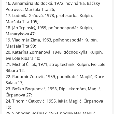
16. Annamária Boldocká, 1972, novinárka, Báčsky
Petrovec, Maršala Tita 26;
17. Ľudmila Grňová, 1978, profesorka, Kulpín,
Maršala Tita 105;
18. Ján Trpinský, 1959, poľnohospodár, Kulpín,
Masarykova 47;
19. Vladimár Zima, 1963, poľnohospodár, Kulpín,
Maršala Tita 99;
20. Katarína Zorňanová, 1948, dôchodkyňa, Kulpín,
Ive Lole Ribara 10;
21. Michal Čiliak, 1971, stroj. technik, Kulpín, Ive Lole
Ribara 12;
22. Radomir Zotović, 1959, podnikateľ, Maglić, Đure
Salaja 17;
23. Boško Bogunović, 1953, Dipl. ekomóm, Maglić,
Ćirpanova 27;
24. Tihomir Ćetković, 1955, lekár, Maglić, Ćirpanova
19;
25. Slobodan Bošnjak, 1963, podnikateľ, Maglić,