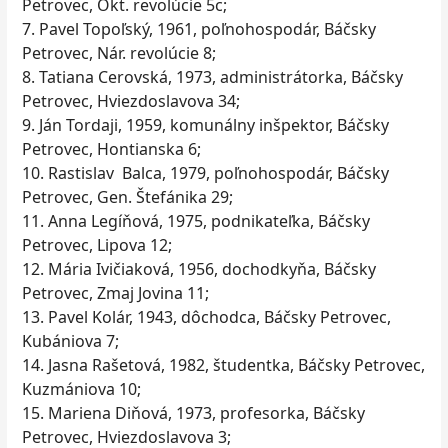
Petrovec, Okt. revolúcie 5c;
7. Pavel Topoľský, 1961, poľnohospodár, Báčsky
Petrovec, Nár. revolúcie 8;
8. Tatiana Cerovská, 1973, administrátorka, Báčsky
Petrovec, Hviezdoslavova 34;
9. Ján Tordaji, 1959, komunálny inšpektor, Báčsky
Petrovec, Hontianska 6;
10. Rastislav Balca, 1979, poľnohospodár, Báčsky
Petrovec, Gen. Štefánika 29;
11. Anna Legíňová, 1975, podnikateľka, Báčsky
Petrovec, Lipova 12;
12. Mária Ivičiaková, 1956, dochodkyňa, Báčsky
Petrovec, Zmaj Jovina 11;
13. Pavel Kolár, 1943, dôchodca, Báčsky Petrovec,
Kubániova 7;
14. Jasna Rašetová, 1982, študentka, Báčsky Petrovec,
Kuzmániova 10;
15. Mariena Diňová, 1973, profesorka, Báčsky
Petrovec, Hviezdoslavova 3;