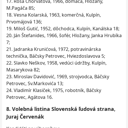
17. Rosa Chorvátová, 1966, domáca, Hložany,
M.Pagáča 85;
18. Vesna Kolarská, 1963, komerčná, Kulpín,
Prvomájová 136;
19. Miloš Gutić, 1952, dôchodca, Kulpín, Kanálska 18;
20. Ján Štefanides, 1966, šofér, Hložany, Janka Hrubíka
7;
21. Jadranka Krunićová, 1972, potravinárska
technička, Báčsky Petrovec, Hviezdoslavova 5;
22. Slavko Neškov, 1958, vedúci údržby, Kulpín,
Masarykova 82;
23. Miroslav Davidović, 1969, strojvodca, Báčsky
Petrovec, Sv.Markovića 13;
24. Vladimír Klasiček, 1975, robotník, Báčsky
Petrovec, Agátova 16.
8. Volebná listina Slovenská ľudová strana,
Juraj Červenák