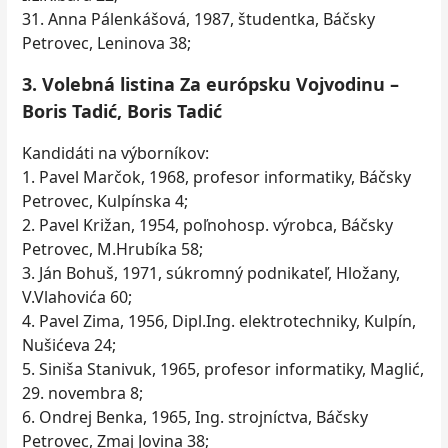
31. Anna Pálenkášová, 1987, študentka, Báčsky
Petrovec, Leninova 38;
3. Volebná listina Za európsku Vojvodinu –
Boris Tadić, Boris Tadić
Kandidáti na výborníkov:
1. Pavel Marčok, 1968, profesor informatiky, Báčsky
Petrovec, Kulpínska 4;
2. Pavel Križan, 1954, poľnohosp. výrobca, Báčsky
Petrovec, M.Hrubíka 58;
3. Ján Bohuš, 1971, súkromný podnikateľ, Hložany,
V.Vlahovića 60;
4. Pavel Zima, 1956, Dipl.Ing. elektrotechniky, Kulpín,
Nušićeva 24;
5. Siniša Stanivuk, 1965, profesor informatiky, Maglić,
29. novembra 8;
6. Ondrej Benka, 1965, Ing. strojníctva, Báčsky
Petrovec, Zmaj Jovina 38;