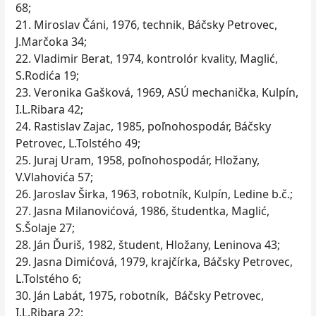
68;
21. Miroslav Čáni, 1976, technik, Báčsky Petrovec,
J.Marčoka 34;
22. Vladimir Berat, 1974, kontrolór kvality, Maglić,
S.Rodića 19;
23. Veronika Gašková, 1969, ASÚ mechanička, Kulpín,
I.L.Ribara 42;
24. Rastislav Zajac, 1985, poľnohospodár, Báčsky
Petrovec, L.Tolstého 49;
25. Juraj Uram, 1958, poľnohospodár, Hložany,
V.Vlahovića 57;
26. Jaroslav Širka, 1963, robotník, Kulpín, Ledine b.č.;
27. Jasna Milanovićová, 1986, študentka, Maglić,
S.Šolaje 27;
28. Ján Ďuriš, 1982, študent, Hložany, Leninova 43;
29. Jasna Dimićová, 1979, krajčírka, Báčsky Petrovec,
L.Tolstého 6;
30. Ján Labát, 1975, robotník, Báčsky Petrovec,
I.L.Ribara 22;