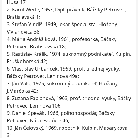
Husa 17;
2. Karol Werle, 1957, Dipl. právnik, Báčsky Petrovec,
Bratislavská 1;
3. Štefan Vindiš, 1949, lekár špecialista, Hložany,
V.Vlahovića 38;
4. Mária Andrášiková, 1961, profesorka, Báčsky
Petrovec, Bratislavská 18;
5. Rastislav Králik, 1974, súkromný podnikateľ, Kulpín,
Fruškohorská 42;
6. Vlastislav Urbanček, 1959, prof. triednej výuky,
Báčsky Petrovec, Leninova 49a;
7. Ján Valo, 1975, súkromný podnikateľ, Hložany,
J.Marčoka 42;
8. Zuzana Fabianová, 1963, prof. triednej výuky, Báčky
Petrovec, Leninova 106;
9. Daniel Spevák, 1966, poľnohospodár, Báčsky
Petrovec, Nár. revolúcie 46;
10. Ján Čelovský, 1969, robotník, Kulpín, Masarykova
3;