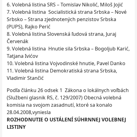
6. Volebná listina SRS – Tomislav Nikolić, Miloš Jojić
7. Volebná listina Socialistická strana Srbska – Nové
Srbsko – Strana zjednotených penzistov Srbska
(PUPS), Rajko Perić
8. Volebná listina Slovenská ľudová strana, Juraj
Červenák
9. Volebná listina Hnutie sila Srbska – Bogoljub Karić,
Tatjana Ivićov
10. Volebná listina Vojvodinské hnutie, Pavel Danko
11. Volebná listina Demokratiská strana Srbska,
Vladimir Stančić
Podľa článku 26 odsek 1 Zákona o lokálnych voľbách
(Službeni glasnik RS, č. 129/2007) Obecná volebná
komisia na svojom zasadnutí, ktoré sa konalo
28.04.2008,vyniesla
ROZHODNUTIE O USTÁLENÍ SÚHRNNEJ VOLEBNEJ
LISTINY