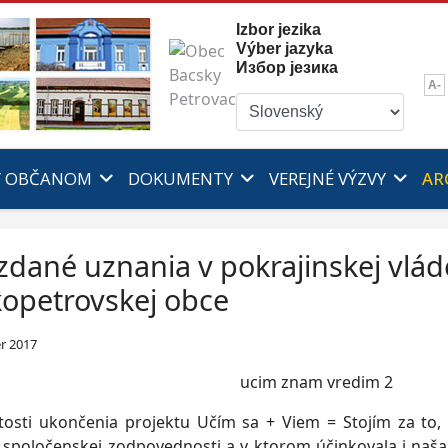
Izbor jezika
Výber jazyka
Избор језика
A-
Y OBČANOM
DOKUMENTY
VEREJNÉ VÝZVY
AR
dané uznania v pokrajinskej vlá
opetrovskej obce
r 2017
žitosti ukončenia projektu Učím sa + Viem = Stojím za to,
spoločenskej zodpovednosti a v ktorom účinkovala i naša