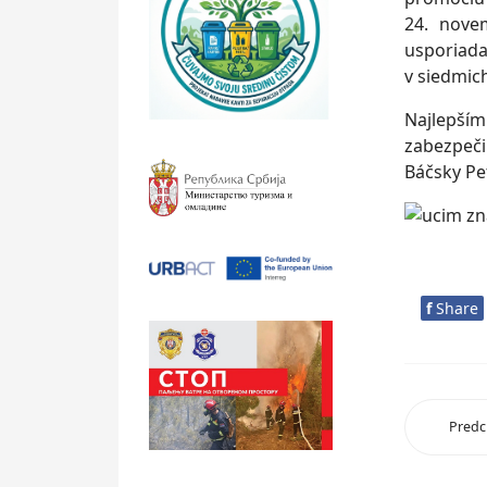
24. nove
usporiada
v siedmich
Najlepším
zabezpeč
Báčsky Pe
f
Share
Predc