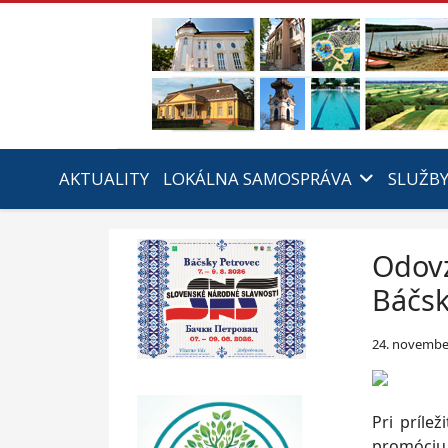
AKTUALITY
LOKÁLNA SAMOSPRÁVA
SLUŽB
Odovz
Báčsk
24. novembe
Pri príle
promóciu 