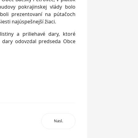
udovy pokrajinskej vlády bolo
í boli prezentovaní na pútačoch
esti najúspešnejší žiaci.
istiny a priliehavé dary, ktoré
e dary odovzdal predseda Obce
Nasl.