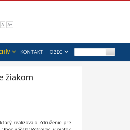
A
A+
CHÍV
KONTAKT
OBEC
de žiakom
 ktorý realizovalo Združenie pre
 Obec Báčsky Petrovec, v piatok