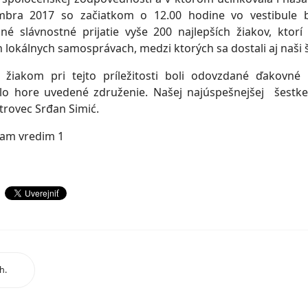
mbra 2017 so začiatkom o 12.00 hodine vo vestibule b
né slávnostné prijatie vyše 200 najlepších žiakov, ktor
 lokálnych samosprávach, medzi ktorých sa dostali aj naši ši
 žiakom pri tejto príležitosti boli odovzdané ďakovné l
ilo hore uvedené združenie. Našej najúspešnejšej šestk
trovec Srđan Simić.
h.