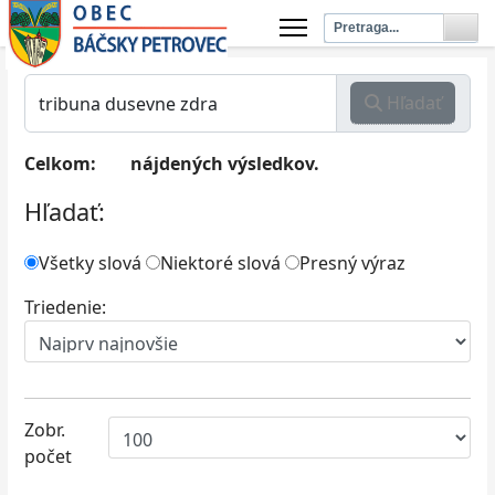
Hľadať
Celkom:
nájdených výsledkov.
1
Hľadať:
Všetky slová
Niektoré slová
Presný výraz
Triedenie:
Zobr.
počet