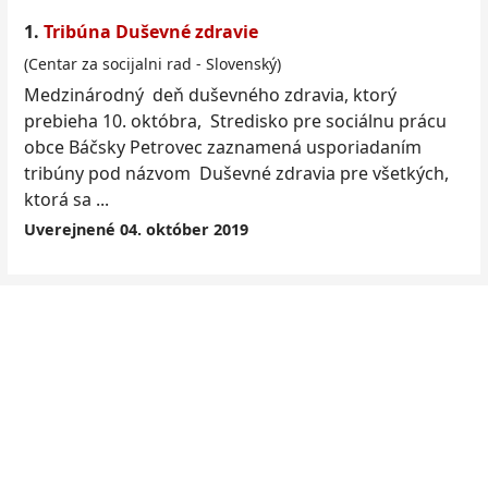
1.
Tribúna
Duševné
zdra
vie
(Centar za socijalni rad - Slovenský)
Medzinárodný deň
duševné
ho
zdra
via, ktorý
prebieha 10. októbra, Stredisko pre sociálnu prácu
obce Báčsky Petrovec zaznamená usporiadaním
tribúny pod názvom Duševné zdravia pre všetkých,
ktorá sa ...
Uverejnené 04. október 2019