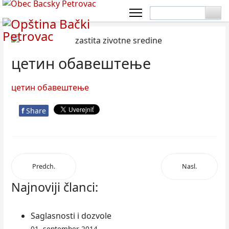
цетин обавештење
цетин обавештење
f
Share
Predch.
Nasl.
Najnoviji članci:
Saglasnosti i dozvole
01. september 2014