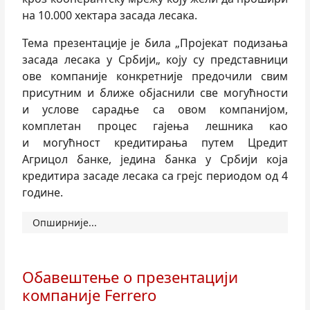
на 10.000 хектара засада лесака.
Тема презентације је била „Пројекат подизања
засада лесака у Србији„ коју су представници
ове компаније конкретније предочили свим
присутним и ближе објаснили све могућности
и услове сарадње са овом компанијом,
комплетан процес гајења лешника као
и могућност кредитирања путем Цредит
Агрицол банке, једина банка у Србији која
кредитира засаде лесака са грејс периодом од 4
године.
Опширније...
Обавештење о презентацији
компаније Ferrero