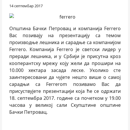
14 септембар 2017
Општина Бачки Петровац и компанија Ferrero
Вас позивају на презентацију са темом
производње лешника и сарадње са компанијом
Ferrero. Компанија Ferrero је светски лидер у
преради лешника, и у Србији је присутна кроз
кооперантску мрежу коју жели да прошири на
10.000 хектара засада леске. Уколико сте
заинтересовани да чујете нешто више о самој
сарадњи са Ferrerom позивамо Вас да
присуствујете презентацији која ће се одржати
18. септембра 2017. године са почетком у 19.00
часова у великој сали Скупштине општине
Бачки Петровац.