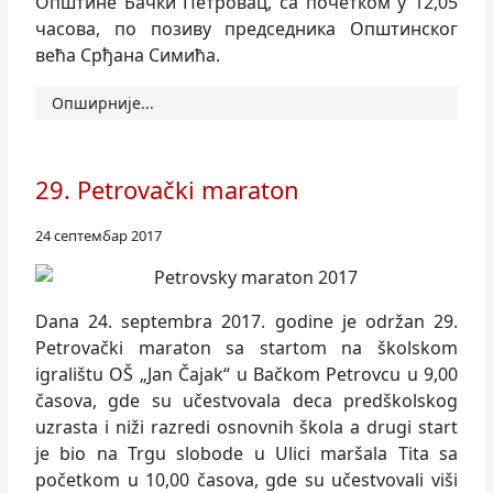
Општине Бачки Петровац, са почетком у 12,05
часова, по позиву председника Општинског
већа Срђана Симића.
Опширније...
29. Petrovački maraton
24 септембар 2017
Dana 24. septembra 2017. godine je održan 29.
Petrovački maraton sa startom na školskom
igralištu OŠ „Jan Čajak“ u Bačkom Petrovcu u 9,00
časova, gde su učestvovala deca predškolskog
uzrasta i niži razredi osnovnih škola a drugi start
je bio na Trgu slobode u Ulici maršala Tita sa
početkom u 10,00 časova, gde su učestvovali viši