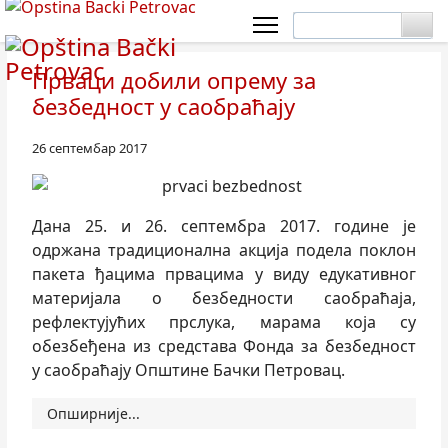
Прваци добили опрему за
безбедност у саобраћају
26 септембар 2017
Дана 25. и 26. септембра 2017. године је
одржана традиционална акција подела поклон
пакета ђацима првацима у виду едукативног
материјала о безбедности саобраћаја,
рефлектујућих прслука, марама која су
обезбеђена из средстава Фонда за безбедност
у саобраћају Општине Бачки Петровац.
Опширније...