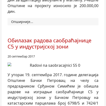
дин за адаптацију амбуланте у Маглићу. Учешће
Општине на пројекту износило је 200.000,00
дин.
Опширније...
Обилазак радова саобраћајнице
С5 у индустријској зони
20 септембар 2017
У уторак 19. септембра 2017. године делегација
Општине Бачки Петровац на челу са
председником Срђаном Симићем је обишла
радове на изградњи саобраћајнице С5 у
индустријској зони у Бачком Петровцу на
катастарским парцелама број 6798/5 и 7424/1