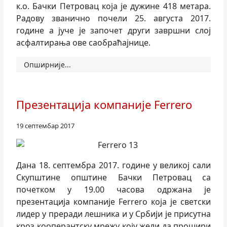
к.о. Бачки Петровац која је дужине 418 метара.
Радову званично почели 25. августа 2017.
године а јуче је започет други завршни слој
асфалтирања ове саобраћајнице.
Опширније...
Презентација компаније Ferrero
19 септембар 2017
Дана 18. септембра 2017. године у великој сали
Скупштине општине Бачки Петровац са
почетком у 19.00 часова одржана је
презентација компаније Ferrero која је светски
лидер у преради лешника и у Србији је присутна
кроз кооперантску мрежу коју жели да прошири