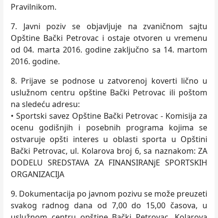
Pravilnikom.
7. Javni poziv se objavlјuje na zvaničnom sajtu
Opštine Bački Petrovac i ostaje otvoren u vremenu
od 04. marta 2016. godine zaklјučno sa 14. martom
2016. godine.
8. Prijave se podnose u zatvorenoj koverti lično u
uslužnom centru opštine Bački Petrovac ili poštom
na sledeću adresu:
• Sportski savez Opštine Bački Petrovac - Komisija za
ocenu godišnjih i posebnih programa kojima se
ostvaruje opšti interes u oblasti sporta u Opštini
Bački Petrovac, ul. Kolarova broj 6, sa naznakom: ZA
DODELU SREDSTAVA ZA FINANSIRANјE SPORTSKIH
ORGANIZACIJA
9. Dokumentacija po javnom pozivu se može preuzeti
svakog radnog dana od 7,00 do 15,00 časova, u
uslužnom centru opštine Bački Petrovac, Kolarova