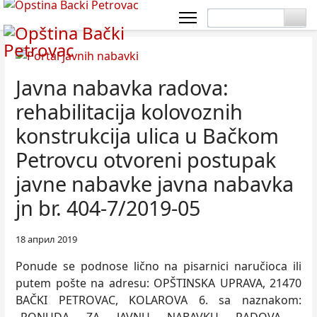
Javna nabavka radova:
rehabilitacija kolovoznih
konstrukcija ulica u Bačkom
Petrovcu otvoreni postupak
javne nabavke javna nabavka
jn br. 404-7/2019-05
18 април 2019
Ponude se podnose lično na pisarnici naručioca ili
putem pošte na adresu: OPŠTINSKA UPRAVA, 21470
BAČKI PETROVAC, KOLAROVA 6. sa naznakom: