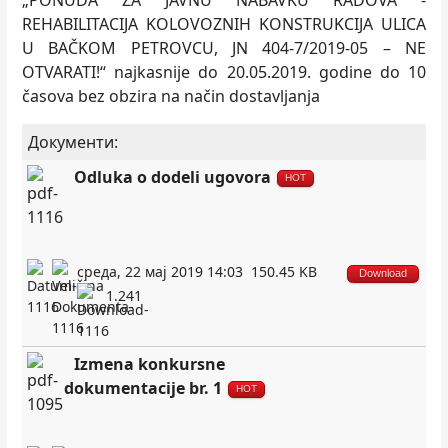
„PONUDA ZA JAVNU NABAVKU RADOVA -
REHABILITACIJA KOLOVOZNIH KONSTRUKCIJA ULICA
U BAČKOM PETROVCU, JN 404-7/2019-05 – NE
OTVARATI!“ najkasnije do 20.05.2019. godine do 10
časova bez obzira na način dostavlјanja
Документи:
Odluka o dodeli ugovora
HOT
среда, 22 мај 2019 14:03
150.45 KB
Download
1.241
Izmena konkursne
dokumentacije br. 1
HOT