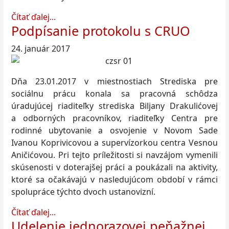
Čítať ďalej...
Podpísanie protokolu s CRUO
24. január 2017
Dňa 23.01.2017 v miestnostiach Strediska pre
sociálnu prácu konala sa pracovná schôdza
úradujúcej riaditeľky strediska Biljany Drakulićovej
a odborných pracovníkov, riaditeľky Centra pre
rodinné ubytovanie a osvojenie v Novom Sade
Ivanou Koprivicovou a supervízorkou centra Vesnou
Aničićovou. Pri tejto príležitosti si navzájom vymenili
skúsenosti v doterajšej práci a poukázali na aktivity,
ktoré sa očakávajú v nasledujúcom období v rámci
spolupráce týchto dvoch ustanovizní.
Čítať ďalej...
Udelenie jednorazovej peňažnej