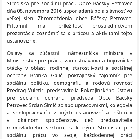
Strediska pre sociálnu prácu Obce Báčsky Petrovec
dňa 08. novembra 2016 usporiadaná bola slávnosť vo
veľkej sieni Zhromaždenia obce Báčsky Petrovec.
Prítomní mali príležitosť prostredníctvom
prezentácie zoznámiť sa s prácou a aktivitami tejto
ustanovizne.
Oslavy sa zúčastnili námestníčka ministra v
Ministerstve pre prácu, zamestnávania a bojovnícke
otázky v oblasti rodinnej starostlivosti a sociálnej
ochrany Branka Gajić, pokrajinský tajomník pre
sociálnu politiku, demografiu a rodovú rovnosť
Predrag Vuletić, predstavitelia Pokrajinského ústavu
pre sociálnu ochranu, predseda Obce Báčsky
Petrovec Srđan Simić so spolupracovníkmi, kolegovia
a spolupracovníci z iných ustanovizní a inštitúcií
v lokálnom spoločenstve, tiež predstavitelia
mimovládneho sektoru, s ktorými Stredisko pre
sociálnu prácu vo svojej každodennej práci