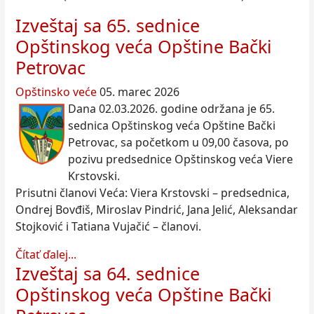
Izveštaj sa 65. sednice
Opštinskog veća Opštine Bački
Petrovac
Opštinsko veće
05. marec 2026
Dana 02.03.2026. godine održana je 65.
sednica Opštinskog veća Opštine Bački
Petrovac, sa početkom u 09,00 časova, po
pozivu predsednice Opštinskog veća Viere
Krstovski.
Prisutni članovi Veća: Viera Krstovski – predsednica,
Ondrej Bovđiš, Miroslav Pindrić, Jana Jelić, Aleksandar
Stojković i Tatiana Vujačić – članovi.
Čítať ďalej...
Izveštaj sa 64. sednice
Opštinskog veća Opštine Bački