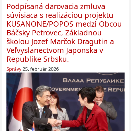
Podpísaná darovacia zmluva
súvisiaca s realizáciou projektu
KUSANONE/POPOS medzi Obcou
Báčsky Petrovec, Základnou
školou Jozef Marčok Dragutin a
Veľvyslanectvom Japonska v
Republike Srbsku.
Správy
25. február 2026