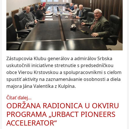
Zástupcovia Klubu generálov a admirálov Srbska
uskutočnili iniciatívne stretnutie s predsedníčkou
obce Vierou Krstovskou a spolupracovníkmi s cieľom
spustiť aktivity na zaznamenávanie osobnosti a diela
majora Jána Valentíka z Kulpína.
Čítať ďalej...
ODRŽANA RADIONICA U OKVIRU
PROGRAMA „URBACT PIONEERS
ACCELERATOR“