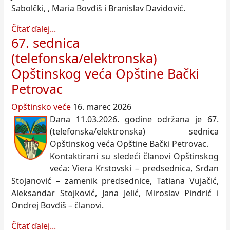
Sabolčki, , Maria Bovđiš i Branislav Davidović.
Čítať ďalej...
67. sednica
(telefonska/elektronska)
Opštinskog veća Opštine Bački
Petrovac
Opštinsko veće
16. marec 2026
Dana 11.03.2026. godine održana je 67.
(telefonska/elektronska) sednica
Opštinskog veća Opštine Bački Petrovac.
Kontaktirani su sledeći članovi Opštinskog
veća: Viera Krstovski – predsednica, Srđan
Stojanović – zamenik predsednice, Tatiana Vujačić,
Aleksandar Stojković, Jana Jelić, Miroslav Pindrić i
Ondrej Bovđiš – članovi.
Čítať ďalej...