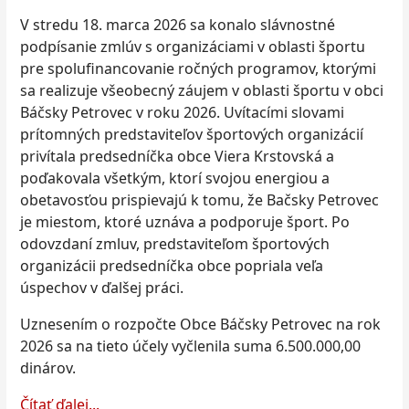
V stredu 18. marca 2026 sa konalo slávnostné
podpísanie zmlúv s organizáciami v oblasti športu
pre spolufinancovanie ročných programov, ktorými
sa realizuje všeobecný záujem v oblasti športu v obci
Báčsky Petrovec v roku 2026. Uvítacími slovami
prítomných predstaviteľov športových organizácií
privítala predsedníčka obce Viera Krstovská a
poďakovala všetkým, ktorí svojou energiou a
obetavosťou prispievajú k tomu, že Bačsky Petrovec
je miestom, ktoré uznáva a podporuje šport. Po
odovzdaní zmluv, predstaviteľom športových
organizácii predsedníčka obce popriala veľa
úspechov v ďalšej práci.
Uznesením o rozpočte Obce Báčsky Petrovec na rok
2026 sa na tieto účely vyčlenila suma 6.500.000,00
dinárov.
Čítať ďalej...