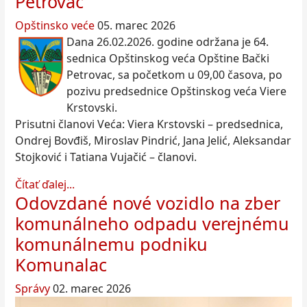
Petrovac
Opštinsko veće
05. marec 2026
Dana 26.02.2026. godine održana je 64.
sednica Opštinskog veća Opštine Bački
Petrovac, sa početkom u 09,00 časova, po
pozivu predsednice Opštinskog veća Viere
Krstovski.
Prisutni članovi Veća: Viera Krstovski – predsednica,
Ondrej Bovđiš, Miroslav Pindrić, Jana Jelić, Aleksandar
Stojković i Tatiana Vujačić – članovi.
Čítať ďalej...
Odovzdané nové vozidlo na zber
komunálneho odpadu verejnému
komunálnemu podniku
Komunalac
Správy
02. marec 2026