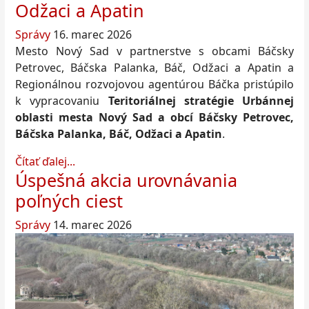
Odžaci a Apatin
Správy
16. marec 2026
Mesto Nový Sad v partnerstve s obcami Báčsky
Petrovec, Báčska Palanka, Báč, Odžaci a Apatin a
Regionálnou rozvojovou agentúrou Báčka pristúpilo
k vypracovaniu
Teritoriálnej stratégie Urbánnej
oblasti mesta Nový Sad a obcí Báčsky Petrovec,
Báčska Palanka, Báč, Odžaci a Apatin
.
Čítať ďalej...
Úspešná akcia urovnávania
poľných ciest
Správy
14. marec 2026