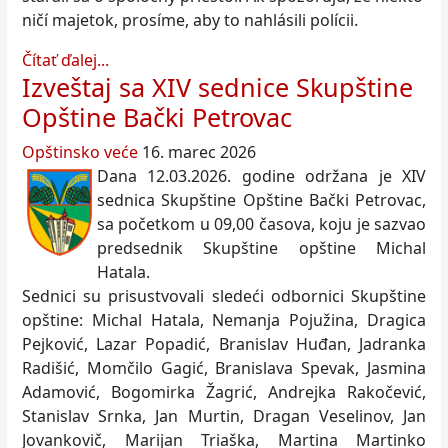
ničí majetok, prosíme, aby to nahlásili polícii.
Čítať ďalej...
Izveštaj sa XIV sednice Skupštine
Opštine Bački Petrovac
Opštinsko veće
16. marec 2026
Dana 12.03.2026. godine održana je XIV
sednica Skupštine Opštine Bački Petrovac,
sa početkom u 09,00 časova, koju je sazvao
predsednik Skupštine opštine Michal
Hatala.
Sednici su prisustvovali sledeći odbornici Skupštine
opštine: Michal Hatala, Nemanja Pojužina, Dragica
Pejković, Lazar Popadić, Branislav Huđan, Jadranka
Radišić, Momčilo Gagić, Branislava Spevak, Jasmina
Adamović, Bogomirka Žagrić, Andrejka Rakočević,
Stanislav Srnka, Jan Murtin, Dragan Veselinov, Jan
Jovankovič, Marijan Triaška, Martina Martinko