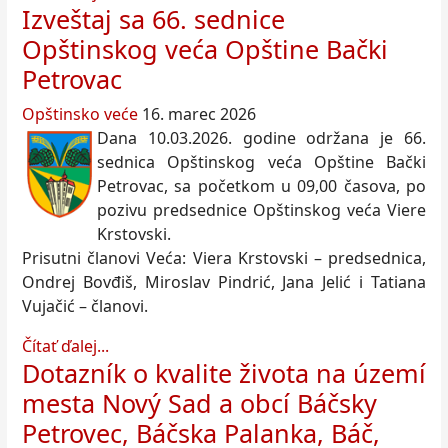
Izveštaj sa 66. sednice
Opštinskog veća Opštine Bački
Petrovac
Opštinsko veće
16. marec 2026
Dana 10.03.2026. godine održana je 66.
sednica Opštinskog veća Opštine Bački
Petrovac, sa početkom u 09,00 časova, po
pozivu predsednice Opštinskog veća Viere
Krstovski.
Prisutni članovi Veća: Viera Krstovski – predsednica,
Ondrej Bovđiš, Miroslav Pindrić, Jana Jelić i Tatiana
Vujačić – članovi.
Čítať ďalej...
Dotazník o kvalite života na území
mesta Nový Sad a obcí Báčsky
Petrovec, Báčska Palanka, Báč,