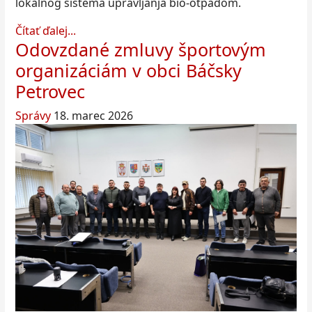
lokalnog sistema upravljanja bio-otpadom.
Čítať ďalej...
Odovzdané zmluvy športovým
organizáciám v obci Báčsky
Petrovec
Správy
18. marec 2026