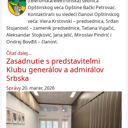
(telefonska/elektronska) sednica
Opštinskog veća Opštine Bački Petrovac.
Kontaktirani su sledeći članovi Opštinskog
veća: Viera Krstovski – predsednica, Srđan
Stojanović – zamenik predsednice, Tatiana Vujačić,
Aleksandar Stojković, Jana Jelić, Miroslav Pindrić i
Ondrej Bovđiš – članovi.
Čítať ďalej...
Zasadnutie s predstaviteľmi
Klubu generálov a admirálov
Srbska
Správy
20. marec 2026