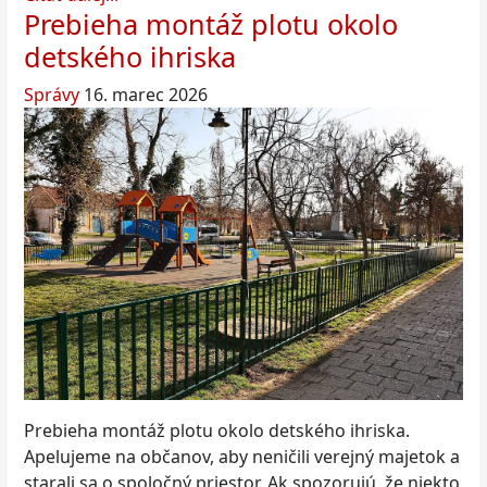
Prebieha montáž plotu okolo
detského ihriska
Správy
16. marec 2026
Prebieha montáž plotu okolo detského ihriska.
Apelujeme na občanov, aby neničili verejný majetok a
starali sa o spoločný priestor. Ak spozorujú, že niekto