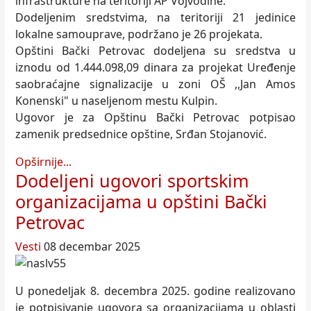
infrastrukture na teritoriji AP Vojvodine.
Dodeljenim sredstvima, na teritoriji 21 jedinice
lokalne samouprave, podržano je 26 projekata.
Opštini Bački Petrovac dodeljena su sredstva u
iznodu od 1.444.098,09 dinara za projekat Uređenje
saobraćajne signalizacije u zoni OŠ ,,Jan Amos
Konenski" u naseljenom mestu Kulpin.
Ugovor je za Opštinu Bački Petrovac potpisao
zamenik predsednice opštine, Srđan Stojanović.
Opširnije...
Dodeljeni ugovori sportskim
organizacijama u opštini Bački
Petrovac
Vesti
08 decembar 2025
U ponedeljak 8. decembra 2025. godine realizovano
je potpisivanje ugovora sa organizacijama u oblasti