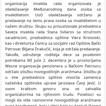
organizacija invalida rada organizovala je
obeležavanje Međunarodnog dana osoba sa
invaliditetom. Uoči obeležavanja održano je
predavanje na temu prava osoba sa invaliditetom u
našem društvu. Skupu su prisustvovale predsednica
Saveza invalida rada Stana Svilarov sa stručnom
saradnicom, predsednica opštine Viera Krstovski,
kao i direktorka Centra za socijalni rad Opštine Bački
Petrovac Biljana Drakučić, koja je održala predavanje.
Takođe, udruženje roditelja dece sa posebnim
potrebama MI juče 2. decembra je u prostorijama
Mesne organizacije penzionera u Bačkom Petrovcu
održalo izložbu novogodišnjih aranžmana. Izložbu je
u ime predsednice opštine otvorila zamenica
načelnika opštinske uprave Jaroslava Čanji Jević. U
svom kratkom govoru ona se zahvalila
organizatorima na njihovom trudu. Posetioci su
mogli da vide raznovrsne novogodišnje aranžmane
pune kreativnosti, boja i ideja koje su kreirali članovi