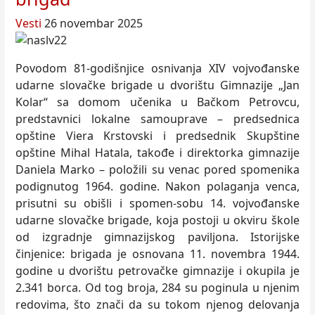
Vesti
26 novembar 2025
Povodom 81-godišnjice osnivanja XIV vojvođanske
udarne slovačke brigade u dvorištu Gimnazije „Jan
Kolar“ sa domom učenika u Bačkom Petrovcu,
predstavnici lokalne samouprave – predsednica
opštine Viera Krstovski i predsednik Skupštine
opštine Mihal Hatala, takođe i direktorka gimnazije
Daniela Marko – položili su venac pored spomenika
podignutog 1964. godine. Nakon polaganja venca,
prisutni su obišli i spomen-sobu 14. vojvođanske
udarne slovačke brigade, koja postoji u okviru škole
od izgradnje gimnazijskog paviljona. Istorijske
činjenice: brigada je osnovana 11. novembra 1944.
godine u dvorištu petrovačke gimnazije i okupila je
2.341 borca. Od tog broja, 284 su poginula u njenim
redovima, što znači da su tokom njenog delovanja