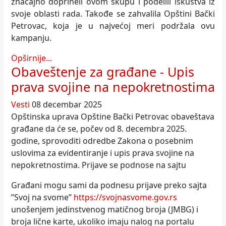
značajno doprineli ovom skupu i podelili iskustva iz
svoje oblasti rada. Takođe se zahvalila Opštini Bački
Petrovac, koja je u najvećoj meri podržala ovu
kampanju.
Opširnije...
Obaveštenje za građane - Upis
prava svojine na nepokretnostima
Vesti
08 decembar 2025
Opštinska uprava Opštine Bački Petrovac obaveštava
građane da će se, počev od 8. decembra 2025.
godine, sprovoditi odredbe Zakona o posebnim
uslovima za evidentiranje i upis prava svojine na
nepokretnostima. Prijave se podnose na sajtu
Građani mogu sami da podnesu prijave preko sajta
’’Svoj na svome’’
https://svojnasvome.gov.rs
unošenjem jedinstvenog matičnog broja (JMBG) i
broja lične karte, ukoliko imaju nalog na portalu