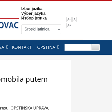
Izbor jezika
Výber jazyka
Избор језика
A-
A
A+
VA
KONTAKT
OPŠTINA
tomobila putem
adresu: OPŠTINSKA UPRAVA,