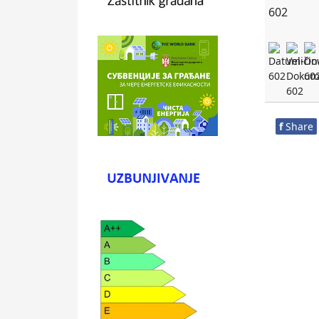
f
Share