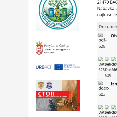
21470 BA
Nabavka 2
najkasnij
Dokumen
Ob
Iz