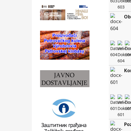
Ob
Ko
Po