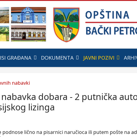
ISI GRAĐANA
DOKUMENTA
JAVNI POZIVI
ARHI
 nabavka dobara - 2 putnička au
sijskog lizinga
 podnose lično na pisarnici naručioca ili putem pošte na 