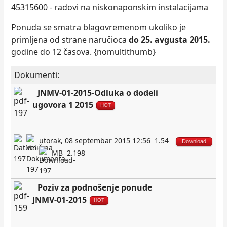
45315600 - radovi na niskonaponskim instalacijama
Ponuda se smatra blagovremenom ukoliko je
primljena od strane naručioca
do 25. avgusta 2015.
godine do 12 časova. {nomultithumb}
Dokumenti:
JNMV-01-2015-Odluka o dodeli
ugovora 1 2015
HOT
utorak, 08 septembar 2015 12:56
1.54
Download
MB
2.198
Poziv za podnošenje ponude
JNMV-01-2015
HOT