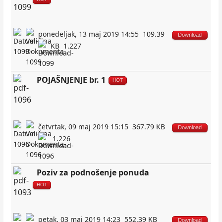
ponedeljak, 13 maj 2019 14:55
109.39
Download
KB
1.227
POJAŠNJENJE br. 1
HOT
četvrtak, 09 maj 2019 15:15
367.79 KB
Download
1.226
Poziv za podnošenje ponuda
HOT
petak, 03 maj 2019 14:23
552.39 KB
Download