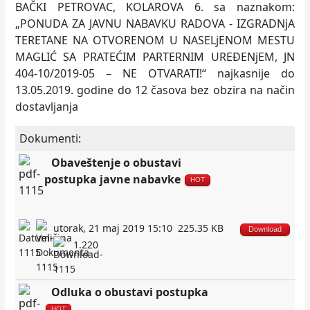
BAČKI PETROVAC, KOLAROVA 6. sa naznakom:
„PONUDA ZA JAVNU NABAVKU RADOVA - IZGRADNјA
TERETANE NA OTVORENOM U NASELjENOM MESTU
MAGLIĆ SA PRATEĆIM PARTERNIM UREĐENјEM, JN
404-10/2019-05 – NE OTVARATI!“ najkasnije do
13.05.2019. godine do 12 časova bez obzira na način
dostavlјanja
Dokumenti:
Obaveštenje o obustavi
postupka javne nabavke
HOT
utorak, 21 maj 2019 15:10
225.35 KB
Download
1.220
Odluka o obustavi postupka
HOT