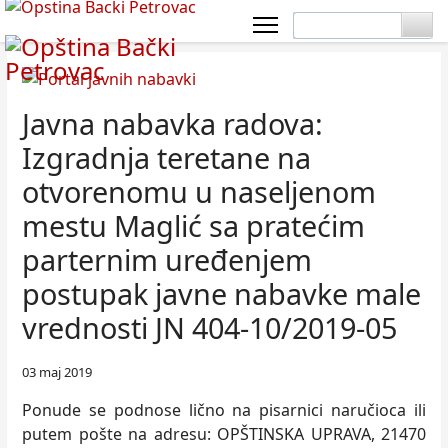
Javna nabavka radova:
Izgradnja teretane na
otvorenomu u naselјenom
mestu Maglić sa pratećim
parternim uređenjem
postupak javne nabavke male
vrednosti JN 404-10/2019-05
03 maj 2019
Ponude se podnose lično na pisarnici naručioca ili
putem pošte na adresu: OPŠTINSKA UPRAVA, 21470