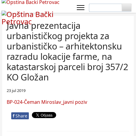
Javna prezentacija
urbanističkog projekta za
urbanističko – arhitektonsku
razradu lokacije farme, na
katastarskoj parceli broj 357/2
KO Gložan
23 jul 2019
BP-024-Čeman Miroslav_javni poziv
f
Share