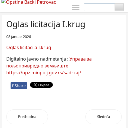
Oglas licitacija I.krug
08 januar 2026
Oglas licitacija I.krug
Digitalno javno nadmetanja :
Управа за
пољопривредно земљиште
https://upz.minpolj.gov.rs/sadrzaj/
f
Share
Prethodna
Sledeća