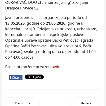
OBRAĐIVAČ: DOO „Termoinžinjering“ Zrenjanin,
Dragice Pravice 52,
Javna prezentacija se organizuje u periodu od
1
3
.
0
5.2026
.
godine do
21
.
0
5.2026
.
godine u
kancelariji broj 9. Odeljenja za privredu, urbanizam,
komunalno stambene i inspekcijske poslove
Opštinske uprave opštine Bački Petrovac (zgrada
Opštine Bački Petrovac, ulica Kolarova br.6, Bački
Petrovac), svakog radnog dana u periodu od 11,00
do 14,00 časova.
Projekat možete preuzeti
ovde
f
Share
Prethodna
Sledeća