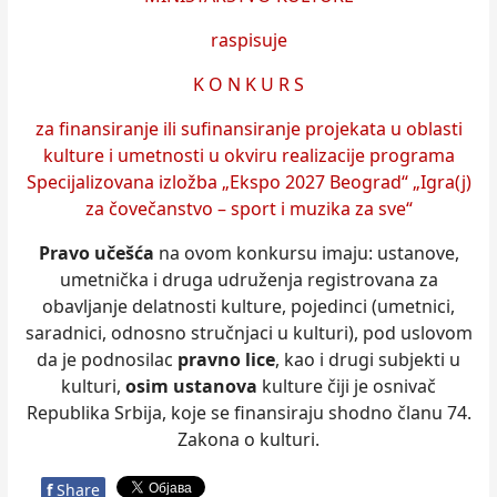
raspisuje
K O N K U R S
za finansiranje ili sufinansiranje proјekata u oblasti
kulture i umetnosti u okviru realizacije programa
Specijalizovana izložba „Ekspo 2027 Beograd“ „Igra(j)
za čovečanstvo – sport i muzika za sve“
Pravo učešća
na ovom konkursu imaju: ustanove,
umetnička i druga udruženja registrovana za
obavljanje delatnosti kulture, pojedinci (umetnici,
saradnici, odnosno stručnjaci u kulturi), pod uslovom
da je podnosilac
pravno lice
, kao i drugi subjekti u
kulturi,
osim ustanova
kulture čiji je osnivač
Republika Srbija, koje se finansiraju shodno članu 74.
Zakona o kulturi.
f
Share