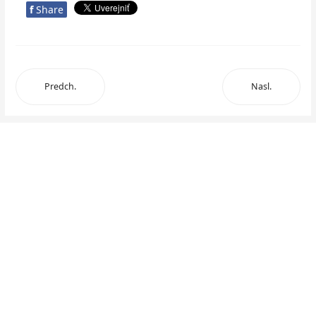
f
Share
Predch.
Nasl.